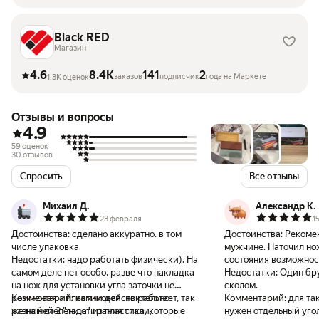
Black RED
Магазин
4.6
8.4K
141
2
заказов
подписчик
года на Маркете
1.3K оценок
Отзывы и вопросы
4.9
59 оценок
30 отзывов
Спросить
Все отзывы
Михаил Д.
Александр К.
23 февраля
1
Достоинства:
сделано аккуратно. в том
Достоинства:
Рекоме
числе упаковка
мужчине. Наточил но
Недостатки:
надо работать физически). На
состояния возможнос
самом деле нет особо, разве что накладка
Недостатки:
Один бр
на нож для установки угла заточки не
сколом.
резиновая а пластиковая, но работает, так
Комментарий:
камни действительно
Комментарий:
для та
же на ней 2 "лада" из пластика, которые
разной степени стирания стали,
нужен отдельный угол