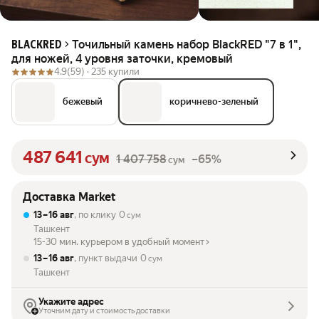
Точильный камень набор BlackRED "7 в 1",
BLACKRED
для ножей, 4 уровня заточки, кремовый
4.9
(59) ·
235 купили
бежевый
коричнево-зеленый
487 641
сум
1 407 758
–65%
сум
Доставка Market
13 – 16 авг
, по клику
0
сум
Ташкент
15-30 мин. курьером в удобный момент
13 – 16 авг
, пункт выдачи
0
сум
Ташкент
Укажите адрес
Уточним дату и стоимость доставки