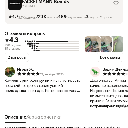
FACKELMANN Brands
Магазин
4.7
72.1K
489
3
заказов
подписчиков
года на Маркете
3.7K оценок
Отзывы и вопросы
4.3
100 оценок
35 отзывов
2 вопроса
Все отзывы
Игорь Ж.
Вадим Денис
12 декабря 2025
1
Комментарий:
Хоть ручки и из пластмассы,
Достоинства:
Миниат
но за счёт острого лезвия усилий
качество исполнения,
прикладывать не надо. Режет как по маслу.
Недостатки:
Только д
Для использования пару раз в неделю
не имеет выступов-п
сгодитсч
крышек. Банки откры
- отрезает не сверху, 
Комментарий:
Удобно
жесткое кольцо банки
Описание
Характеристики
крышкой, но если бан
это не минус.