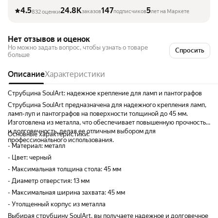
4.5
24.8K
147
5
заказов
подписчиков
лет на Маркете
832 оценки
Нет отзывов и оценок
Но можно задать вопрос, чтобы узнать о товаре
Спросить
больше
Описание
Характеристики
Струбцина SoulArt: надежное крепление для ламп и пантографов
Струбцина SoulArt предназначена для надежного крепления ламп,
ламп-луп и пантографов на поверхности толщиной до 45 мм.
Изготовлена из металла, что обеспечивает повышенную прочность
и долговечность, делая ее отличным выбором для
Основные характеристики:
профессионального использования.
- Материал: металл
- Цвет: черный
- Максимальная толщина стола: 45 мм
- Диаметр отверстия: 13 мм
- Максимальная ширина захвата: 45 мм
- Утолщенный корпус из металла
Выбирая струбцину SoulArt, вы получаете надежное и долговечное