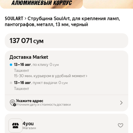
Струбцина SoulArt, для крепления ламп,
SOULART
пантографов, металл, 13 мм, черный
137 071
сум
Доставка Market
13 – 16 авг
, по клику
0
сум
Ташкент
15-30 мин. курьером в удобный момент
13 – 16 авг
, пункт выдачи
0
сум
Ташкент
Укажите адрес
Уточним дату и стоимость доставки
4you
Магазин