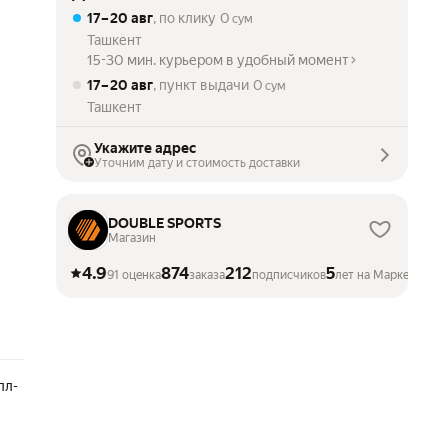
17 – 20 авг
, по клику
0
сум
Ташкент
15-30 мин. курьером в удобный момент
17 – 20 авг
, пункт выдачи
0
сум
Ташкент
Укажите адрес
Уточним дату и стоимость доставки
DOUBLE SPORTS
Магазин
4.9
874
212
5
91 оценка
заказа
подписчиков
лет на Маркете
лл-