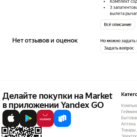
Комплект сод
3 запатентов
вылета рычаг
Вес комплект
Всё описание
Титановые по
40.
Улучшенные х
Нет отзывов и оценок
Но можно задать 
Технология л
Задать вопрос
Кевларовая г
синтетическо
Алюминиевый
Мощное и пр
Ультра лёгко
Ручка на пр
чувствительн
Длина гидрол
Делайте покупки на Market

Катег
в приложении Yandex GO
Компью
Геймин
Бытовая
Аптека
Товары 
Электр