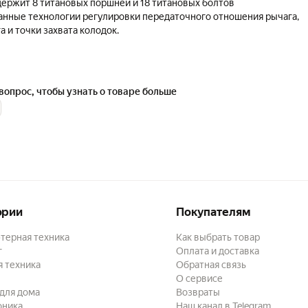
ержит 8 титановых поршней и 18 титановых болтов
анные технологии регулировки передаточного отношения рычага,
а и точки захвата колодок.
а 639г, с гидролинией.
ршни 4x17мм с керамическими вставками, органические колодки T
омуты для надёжного крепления к рулю.
вопрос, чтобы узнать о товаре больше
ёгкой прокачки без протечек.
идролиния K28. Совместимы с минеральным маслом (в стоке
е масло Lewis).
 фрезерованный корпус ручек и калиперов.
едсказуемое торможение.
е страгивание ручки.
омподшипниках обеспечивает отличную модуляцию и
ость.
иний: 90см спереди, 165см сзади.
ории
Покупателям
терная техника
Как выбрать товар
г
Оплата и доставка
 техника
Обратная связь
О сервисе
для дома
Возвраты
оника
Наш канал в Telegram