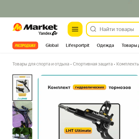
Market
Комплект гидравлических тормозов Lewis L
Задать вопрос
Все хиты
Global
Lifesportpit
Одежда
Товары 
Автотовары
Яндекс Фабрика
Split
Товары для спорта и отдыха
•
Спортивная защита
•
Комплекты