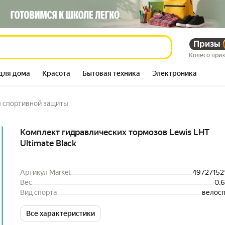
12 663 208
Призы
сум
HT Ultimate Black
Колесо при
13 611 751
–7%
сум
для дома
Красота
Бытовая техника
Электроника
 спортивной защиты
Описание
Комплект гидравлических тормозов Lewis LHT
Ultimate Black
Артикул Market
49727152
Вес
0.6
Вид спорта
велос
Все характеристики