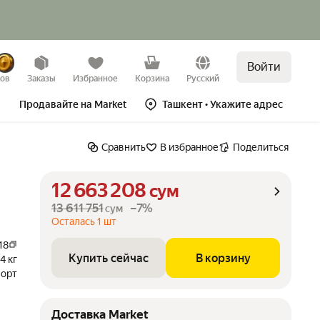
Войти
Купить сейчас
В корзину
зов
Заказы
Избранное
Корзина
Русский
Продавайте на Market
Ташкент
• Укажите адрес
Сравнить
В избранное
Поделиться
12 663 208
сум
13 611 751
–7%
сум
Осталась 1 шт
18
Купить сейчас
В корзину
4 кг
порт
Доставка Market