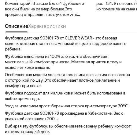
Комментарий:
В заказе было 4 футболки и
рост 134. Я не верно
все они были на размер больше.Это
но померила на сына 
продавец отправляет так с учетом ,что
сын 116 и она ему как
будет усадка?Я и так брала на размер
максимум больше.
больше,с запасом)
Описание
Характеристики
Футболка детская 903161-78 от CLEVER WEAR - это базовая
модель, которая станет незаменимой вещью в гардеробе вашего
ребенка.
Футболка выполнена из 100% хлопка, что обеспечивает
максимальный комфорт при носке. Материал приятен к телу и
позволяет коже дышать.
Особенностью модели является горловина из эластичного полотна
с отстрочкой по шву. Это обеспечивает плотное прилегание и
комфорт при носке.
Футболка подходит для мальчиков и может быть использована в
любое время года.
Уход за изделием прост: бережная стирка при температуре 30°C.
Футболка детская 903161-78 произведена в Узбекистане. Вес с
упаковкой составляет 200 г.
Выбирая эту футболку, вы обеспечиваете своему ребенку комфорт
и стиль на каждый день.