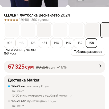
Футболка Весна-лето 2024
CLEVER
4.9
(48) ·
360 купили
104
116
128
134
140
146
152
158
Темно-синий / 903161
·
Таблица размеров
158 Рост
67 325
сум
80 258
–16%
сум
Доставка Market
19 – 22 авг
, по клику
0
сум
Ташкент
15-30 мин. курьером в удобный момент
19 – 22 авг
, пункт выдачи
0
сум
Ташкент