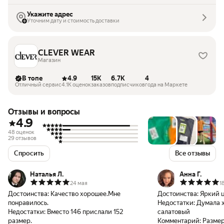
Укажите адрес
Уточним дату и стоимость доставки
CLEVER WEAR
Магазин
В топе
4.9
15K
6.7K
4
Отличный сервис
4.1K оценок
заказов
подписчиков
года на Маркете
Отзывы и вопросы
4.9
48 оценок
29 отзывов
Спросить
Все отзывы
Наталья Л.
Анна Г.
24 мая
1
Достоинства:
Качество хорошее.Мне
Достоинства:
Яркий 
понравилось.
Недостатки:
Думала ж
Недостатки:
Вместо 146 прислали 152
салатовый
размер.
Комментарий:
Размер