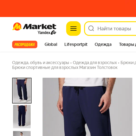
Market
Брюки спортивные
5.0
(3) ·
12 купили
Задать вопрос
Все хиты
Global
Lifesportpit
Одежда
Товары 
Автотовары
Яндекс Фабрика
Split
Одежда, обувь и аксессуары
•
Одежда для взрослых
•
Брюки 
Брюки спортивные для взрослых Магазин Толстовок