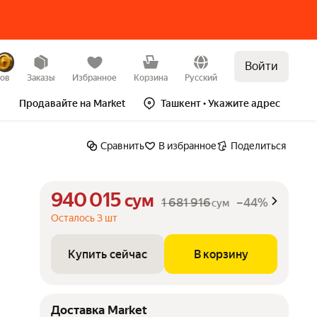
Войти
Купить сейчас
В корзину
–44%
зов
Заказы
Избранное
Корзина
Русский
Продавайте на Market
Ташкент
• Укажите адрес
Сравнить
В избранное
Поделиться
940 015
сум
1 681 916
–44%
сум
Осталось 3 шт
Купить сейчас
В корзину
Доставка Market