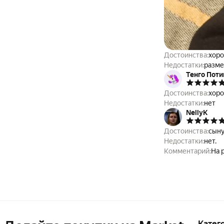
Достоинства:
хоро
Недостатки:
разме
Тенго Поти
Достоинства:
хоро
Недостатки:
нет
NellyK
Достоинства:
сыну
Недостатки:
нет.
Комментарий:
На 
Катег