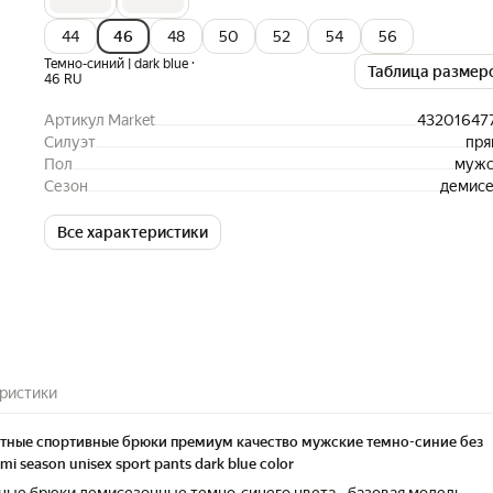
44
46
48
50
52
54
56
·
Темно-синий | dark blue
Таблица размер
46 RU
Артикул Market
43201647
Силуэт
пря
Пол
мужс
Сезон
демисе
Все характеристики
ристики
тные спортивные брюки премиум качество мужские темно-синие без
i season unisex sport pants dark blue color