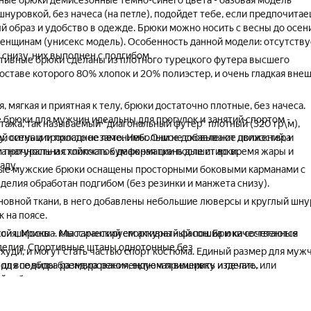
ые брюки демисезонные темно-синего цвета - базовая модель
нуровкой, без начеса (на петле), подойдет тебе, если предпочита
й образ и удобство в одежде. Брюки можно носить с весны до осени
енщинам (унисекс модель). Особенность данной модели: отсутству
снизу, них выполнен с подгибом.
тивные брюки сделаны из плотного турецкого футера высшего
 составе которого 80% хлопок и 20% полиэстер, и очень гладкая вне
, мягкая и приятная к телу, брюки достаточно плотные, без начеса.
 брюки для мужчин идеальны для прогулок и занятий спортом -
тажа, так называемый "диагональный футер" плотный (320 гр\м),
й ситуации просто незаменимы. Они не сковывают движений, и
ну, осень и прохладное лето. Небольшое добавление полиэстера
, а натуральная хлопчатобумажная ткань дышит во время жары и
 прочность и стойкость к деформации после стирки.
аду.
ные мужские брюки оснащены просторными боковыми карманами с
делия обработан подгибом (без резинки и манжета снизу).
сновной ткани, в него добавлены небольшие люверсы и круглый шну
 на поясе.
ой ширины - классический спортивный фасон. Брюки сочетаются
сия, Москва. Мы гарантируем аккуратный пошив и качественные
делия. Спортивные штаны однотонные без
 худи, и могут стать частью спорт костюма. Единый размер для муж
x, для подбора размера рекомендуем примерить изделие, или
под все виды брендирования, включая вышивку и печать.
ей таблице размеров.