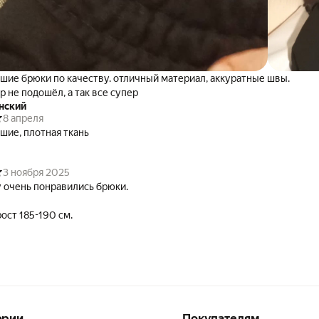
шие брюки по качеству. отличный материал, аккуратные швы.
р не подошёл, а так все супер
нский
8 апреля
шие, плотная ткань
3 ноября 2025
 очень понравились брюки.
рост 185-190 см.
ории
Покупателям