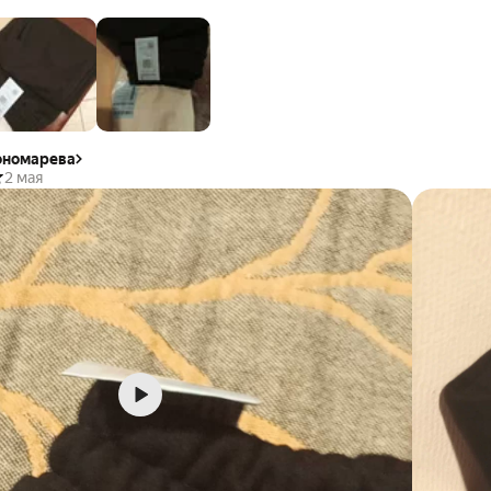
ономарева
2 мая