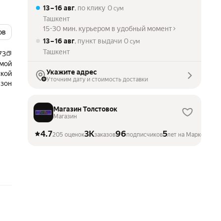
13 – 16 авг
, по клику
0
сум
Ташкент
15-30 мин. курьером в удобный момент
ов
13 – 16 авг
, пункт выдачи
0
сум
Ташкент
73
мой
Укажите адрес
кой
Уточним дату и стоимость доставки
зон
Магазин Толстовок
Магазин
4.7
3K
96
5
205 оценок
заказов
подписчиков
лет на Маркете