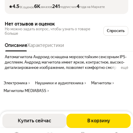
4.5
6K
241
4
заказов
подписчик
года на Маркете
1K оценок
Нет отзывов и оценок
Но можно задать вопрос, чтобы узнать о товаре
Спросить
больше
Описание
Характеристики
Автомагнитола Андроид оснащена морозостойким сенсорным IPS-
дисплеем. Андроид магнитола имеет яркое, контрастное, высоко-
детализированное изображение, позволяет комфортно смотреть
ещё
фильмы, в отличном качестве . Магнитола андроид оснащена
точечным эквалайзером и мощным аудиочипом, что позволяет
Электроника
Наушники и аудиотехника
Магнитолы
отрегулировать воспроизведение в соответствии со своими
предпочтениями. Интерфейс операционной системы Магнитола 9
Магнитолы MEDIABASS
дюймов Android разработан специально для использования его в
автомобиле, также он полностью русифицирован и позволяет
устанавливать любые приложения.
Купить сейчас
В корзину