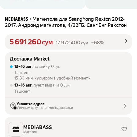
Магнитола для SsangYong Rexton 2012-
MEDIABASS
2017. Андроид магнитола, 4/32ГБ. Санг Енг Рекстон
5 691 260
сум
17 972 400
–68%
сум
Доставка Market
13 – 16 авг
, по клику
0
сум
Ташкент
15-30 мин. курьером в удобный момент
13 – 16 авг
, пункт выдачи
0
сум
Ташкент
Укажите адрес
Уточним дату и стоимость доставки
MEDIABASS
Магазин