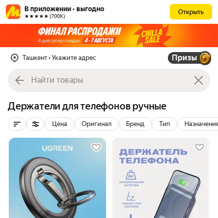
В приложении - выгодно
Открыть
★★★★★ (700К)
Призы
Ташкент
• Укажите адрес
Держатели для телефонов ручные
Цена
Оригинал
Бренд
Тип
Назначени