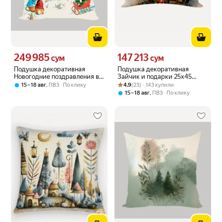
249 985
147 213
Цена 249985 сум вместо
Цена 147213 сум вместо
сум
сум
Подушка декоративная
Подушка декоративная
Новогодние поздравления в
Зайчик и подарки 25х45
зимнем лесу 40х40 велюр
Рейтинг товара: 4.9 из 5
Оценок: (23) · 143 купили
велюр
,
4.9
(23) · 143 купили
15 – 18 авг
ПВЗ
По клику
,
15 – 18 авг
ПВЗ
По клику