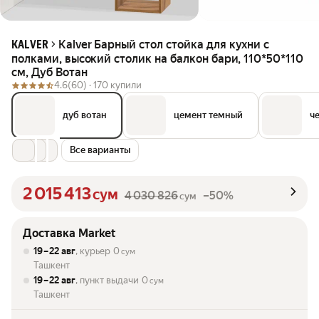
Kalver Барный стол стойка для кухни с
KALVER
полками, высокий столик на балкон бари, 110*50*110
см, Дуб Вотан
4.6
(60) ·
170 купили
дуб вотан
цемент темный
ч
Все варианты
2 015 413
сум
4 030 826
–50%
сум
Доставка Market
19 – 22 авг
, курьер
0
сум
Ташкент
19 – 22 авг
, пункт выдачи
0
сум
Ташкент