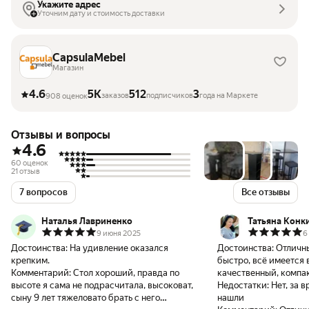
Укажите адрес
Уточним дату и стоимость доставки
CapsulaMebel
Магазин
4.6
5K
512
3
заказов
подписчиков
года на Маркете
908 оценок
Отзывы и вопросы
4.6
60 оценок
21 отзыв
7 вопросов
Все отзывы
Наталья Лавриненко
Татьяна Конк
9 июня 2025
6
Достоинства:
На удивление оказался
Достоинства:
Отличны
крепким.
быстро, всё имеется 
Комментарий:
Стол хороший, правда по
высоте я сама не подрасчитала, высоковат,
Недостатки:
Нет, за 
сыну 9 лет тяжеловато брать с него
нашли