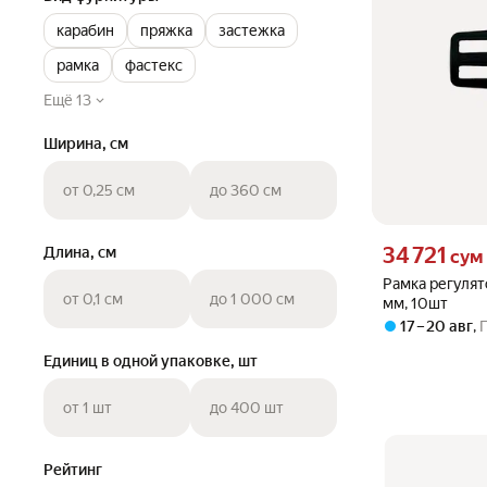
карабин
пряжка
застежка
рамка
фастекс
Ещё 13
Ширина, см
от 0,25 см
до 360 см
Цена 34721 сум 
34 721
Длина, см
сум
Рамка регулят
от 0,1 см
до 1 000 см
мм, 10шт
17 – 20 авг
,
Единиц в одной упаковке, шт
от 1 шт
до 400 шт
Рейтинг