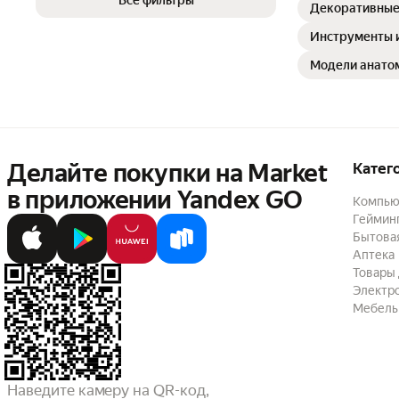
Все фильтры
Декоративные
Инструменты и
Модели анато
Делайте покупки на Market

Катег
в приложении Yandex GO
Компью
Геймин
Бытовая
Аптека
Товары 
Электр
Мебель
Наведите камеру на QR-код,
