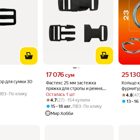
вместо
Цена 17076 сум вместо
Цена 2513
17 076
25 13
сум
ор для сумки 30
Фастекс 25 мм застежка
Кольцо к
пряжка для стропы и ремня,
фурниту
ПВЗ
По клику
Рейтинг то
Оценок: (4
пластиковый, черный,
рукодели
Осталась 1 шт
4.8
(47
Рейтинг товара: 4.7 из 5
Оценок: (27) · 154 купили
Hobby&Pro
4.7
(27) · 154 купили
13 – 16
15 – 18 авг
,
ПВЗ
По клику
Мир Хобби