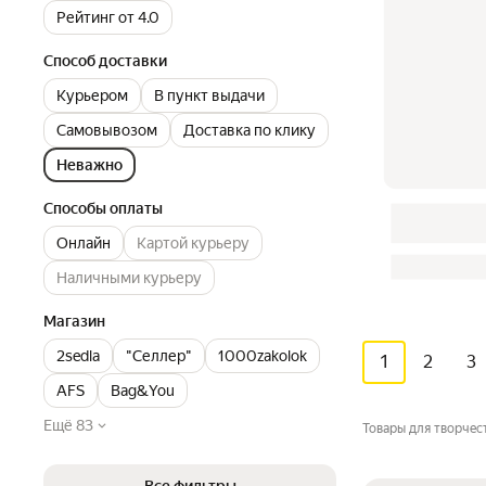
Рейтинг от 4.0
Способ доставки
Курьером
В пункт выдачи
Самовывозом
Доставка по клику
Неважно
Способы оплаты
Онлайн
Картой курьеру
Наличными курьеру
Магазин
2sedla
"Селлер"
1000zakolok
1
2
3
AFS
Bag&You
Ещё 83
Товары для творчес