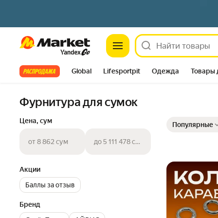
Market
Все хиты
Global
Lifesportpit
Одежда
Товары 
Автотовары
Яндекс Фабрика
Split
Фурнитура для сумок
Выбранные фильт
Сортировка товар
Цена, сум
Популярные
от 8 862 сум
до 5 111 478 сум
Акции
Баллы за отзыв
Бренд