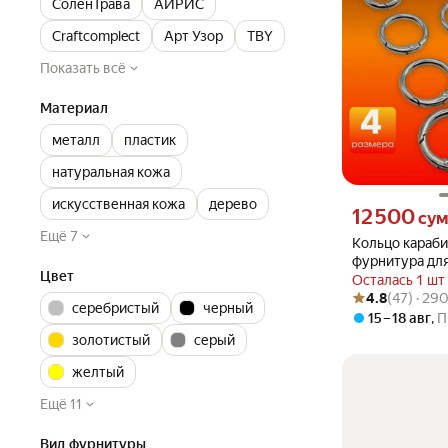
СолёнТрава
АЙРИС
Craftcomplect
Арт Узор
TBY
Показать всё
Материал
металл
пластик
натуральная кожа
искусственная кожа
дерево
Цена 12500 сум 
12 500
су
Ещё 7
Кольцо караби
фурнитура дл
Цвет
рукоделия 20, 
Осталась 1 шт
Рейтинг товара: 4
Оценок: (47) · 2
штук
4.8
(47) · 29
серебристый
черный
15 – 18 авг
,
П
золотистый
серый
желтый
Ещё 11
Вид фурнитуры