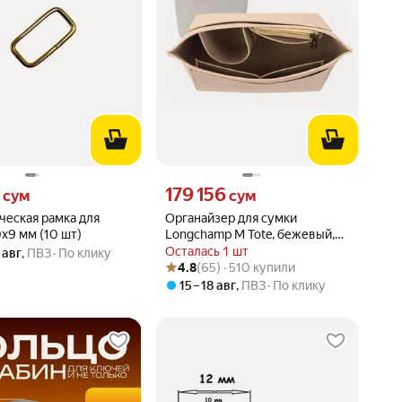
6 сум вместо
Цена 179156 сум вместо
179 156
сум
сум
ческая рамка для
Органайзер для сумки
х9 мм (10 шт)
Longchamp M Tote, бежевый,
текстиль, размер M
Осталась 1 шт
 авг
,
ПВЗ
По клику
Рейтинг товара: 4.8 из 5
Оценок: (65) · 510 купили
4.8
(65) · 510 купили
15 – 18 авг
,
ПВЗ
По клику