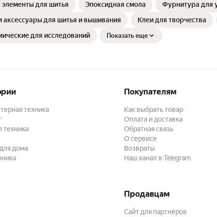
 элементы для шитья
Эпоксидная смола
Фурнитура для 
 аксессуары для шитья и вышивания
Клеи для творчества
мические для исследований
Показать еще
ории
Покупателям
терная техника
Как выбрать товар
г
Оплата и доставка
 техника
Обратная связь
О сервисе
для дома
Возвраты
оника
Наш канал в Telegram
Продавцам
Сайт для партнёров