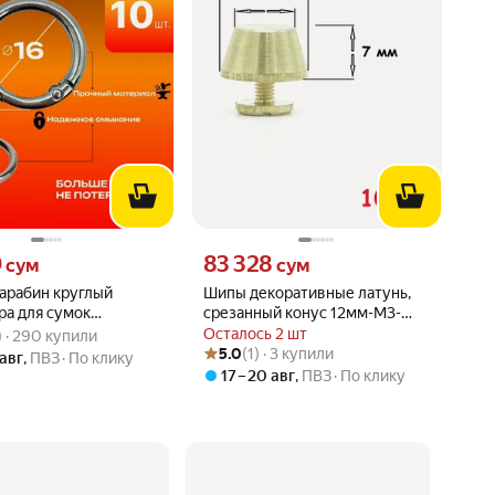
0 сум вместо
Цена 83328 сум вместо
0
83 328
сум
сум
арабин круглый
Шипы декоративные латунь,
ра для сумок
срезанный конус 12мм-M3-
вара: 4.8 из 5
7) · 290 купили
я 23 мм 10 штук
7мм, 10 штук
Осталось 2 шт
) · 290 купили
Рейтинг товара: 5.0 из 5
Оценок: (1) · 3 купили
5.0
(1) · 3 купили
 авг
,
ПВЗ
По клику
17 – 20 авг
,
ПВЗ
По клику