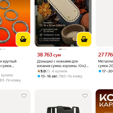
вместо
Цена 38763 сум вместо
Цена 2777
38 763
27 776
м
сум
н круглый
Донышко с ножками для
Металли
я сумок
вязания сумки, корзины. 10х22
сумок 20
Рейтинг товара: 5.0 из 5
Оценок: (1) · 6 купили
23, 25 и 29 мм 8
см. Овал. Искусственная кожа.
5.0
(1) · 6 купили
17 – 20
.8 из 5
90 купили
52 отверстия по 5,5 мм.
0 купили
13 – 16 авг
,
ПВЗ
По клику
Толщина 4 мм
ВЗ
По клику