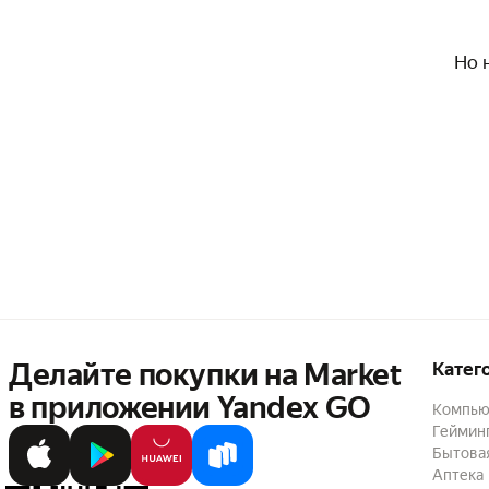
Но 
Делайте покупки на Market

Катег
в приложении Yandex GO
Компью
Геймин
Бытовая
Аптека