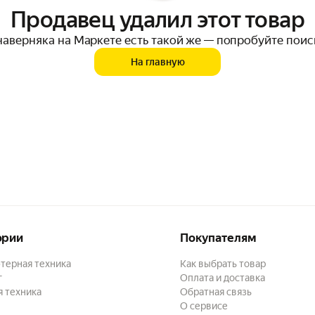
Продавец удалил этот товар
наверняка на Маркете есть такой же — попробуйте поис
На главную
ории
Покупателям
терная техника
Как выбрать товар
г
Оплата и доставка
 техника
Обратная связь
О сервисе