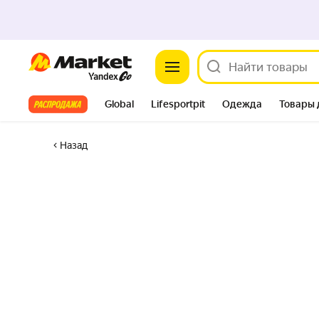
Market
Все хиты
Global
Lifesportpit
Одежда
Товары 
Автотовары
Яндекс Фабрика
Split
Назад