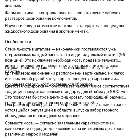
анализе.
Фармацевтика — контроль качества, приготовление рабочих
растворов, дозирование компонентов.
Научно-исследовательские центры — стандартные процедуры
жидкостного дозирования в экспериментах.
Особенности
Стерильность в штативе — наконечники поставляются уже
стерильными, каждый запечатан в индивидуальный штатив (96
позиций). Это исключает необходимость предварительного
автоклавирования и снижает риск контаминации до начала
Готовая к работе упаковка — штатив выполняет функцию
работы.
органайзера: наконечники расположены вертикально, их легко
извлечь одной рукой, что ускоряет процесс дозирования и
сохраняет стерильность оставшихся образцов.
Цветовая кодировка — голубой цвет наконечников соответствует
традиционному отраслевому стандарту для объёма до 1000 мкл.
Это позволяет быстро идентифицировать подходящий размер
среди других лабораторных принадлежностей.
География производства — товар произведён в Италии, стране с
устоявшейся репутацией в области выпуска лабораторного
оборудования и расходных материалов.
Совместимость — согласно заявленным характеристикам,
наконечники подходят для большинства пипеточных дозаторов
различных марок и моделей.