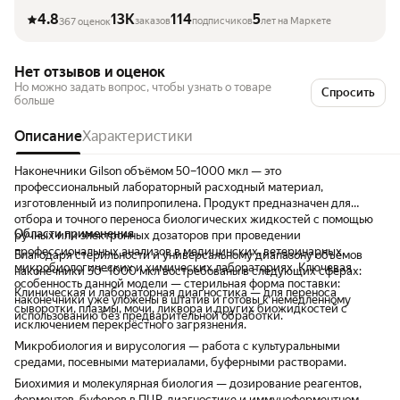
4.8
13K
114
5
заказов
подписчиков
лет на Маркете
367 оценок
Нет отзывов и оценок
Но можно задать вопрос, чтобы узнать о товаре
Спросить
больше
Описание
Характеристики
Наконечники Gilson объёмом 50–1000 мкл — это
профессиональный лабораторный расходный материал,
изготовленный из полипропилена. Продукт предназначен для
отбора и точного переноса биологических жидкостей с помощью
Области применения
ручных или электронных дозаторов при проведении
профессиональных анализов в медицинских, ветеринарных,
Благодаря стерильности и универсальному диапазону объёмов
микробиологических и химических лабораториях. Ключевая
наконечники 50–1000 мкл востребованы в следующих сферах:
особенность данной модели — стерильная форма поставки:
Клиническая и лабораторная диагностика — для переноса
наконечники уже уложены в штатив и готовы к немедленному
сыворотки, плазмы, мочи, ликвора и других биожидкостей с
использованию без предварительной обработки.
исключением перекрёстного загрязнения.
Микробиология и вирусология — работа с культуральными
средами, посевными материалами, буферными растворами.
Биохимия и молекулярная биология — дозирование реагентов,
ферментов, буферов в ПЦР-диагностике и иммуноферментном