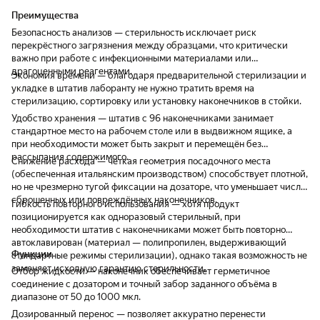
Преимущества
Безопасность анализов — стерильность исключает риск
перекрёстного загрязнения между образцами, что критически
важно при работе с инфекционными материалами или
драгоценными реагентами.
Экономия времени — благодаря предварительной стерилизации и
укладке в штатив лаборанту не нужно тратить время на
стерилизацию, сортировку или установку наконечников в стойки.
Удобство хранения — штатив с 96 наконечниками занимает
стандартное место на рабочем столе или в выдвижном ящике, а
при необходимости может быть закрыт и перемещён без
рассыпания содержимого.
Снижение расхода — чёткая геометрия посадочного места
(обеспеченная итальянским производством) способствует плотной,
но не чрезмерно тугой фиксации на дозаторе, что уменьшает число
сброшенных или повреждённых наконечников.
Гибкость повторного использования — хотя продукт
позиционируется как одноразовый стерильный, при
необходимости штатив с наконечниками может быть повторно
автоклавирован (материал — полипропилен, выдерживающий
Функции
стандартные режимы стерилизации), однако такая возможность не
заменяет исходную гарантию стерильности.
Отбор жидкости — наконечник обеспечивает герметичное
соединение с дозатором и точный забор заданного объёма в
диапазоне от 50 до 1000 мкл.
Дозированный перенос — позволяет аккуратно перенести