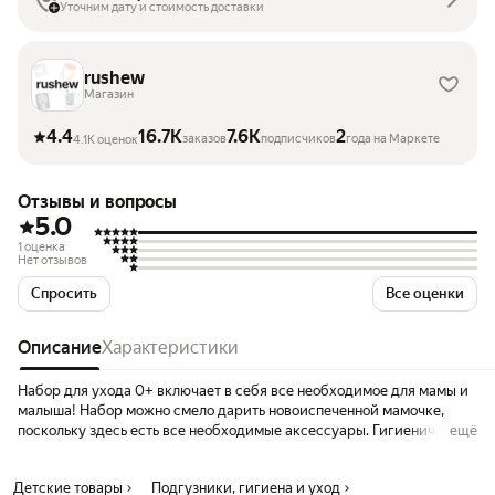
Уточним дату и стоимость доставки
rushew
Магазин
4.4
16.7K
7.6K
2
заказов
подписчиков
года на Маркете
4.1K оценок
Отзывы и вопросы
5.0
1 оценка
Нет отзывов
Спросить
Все оценки
Описание
Характеристики
Набор для ухода 0+ включает в себя все необходимое для мамы и
малыша! Набор можно смело дарить новоиспеченной мамочке,
поскольку здесь есть все необходимые аксессуары. Гигиенический
ещё
набор состоит из 10 предметов: Щетка с мягкой щетиной; Детская
расческа для новорожденных; Щипчики для ногтей с изогнутыми
Детские товары
Подгузники, гигиена и уход
безопасными лезвиями, у вас больше не возникнет проблем с тем,