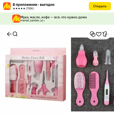
В приложении - выгодно
Открыть
★★★★★ (700К)
Мука, масло, кофе — всё, что нужно дома
market.yandex.uz