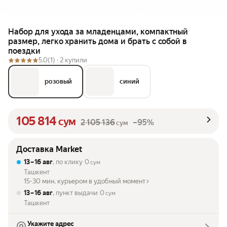
Набор для ухода за младенцами, компактный
размер, легко хранить дома и брать с собой в
поездки
5.0
(1) ·
2 купили
розовый
синий
105 814
сум
2 105 136
–95%
сум
Доставка Market
13 – 16 авг
, по клику
0
сум
Ташкент
15-30 мин. курьером в удобный момент
13 – 16 авг
, пункт выдачи
0
сум
Ташкент
Укажите адрес