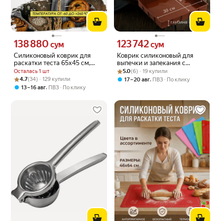
138 880
123 742
Цена 138880 сум вместо
Цена 123742 сум вместо
сум
сум
Силиконовый коврик для
Коврик силиконовый для
раскатки теста 65х45 см,
выпечки и запекания с
розовый
Рейтинг товара: 5.0 из 5
Оценок: (6) · 19 купили
бортиками 30х26х4,2 см
Осталась 1 шт
5.0
(6) · 19 купили
Рейтинг товара: 4.7 из 5
Оценок: (34) · 129 купили
4.7
(34) · 129 купили
,
17 – 20 авг
ПВЗ
По клику
,
13 – 16 авг
ПВЗ
По клику