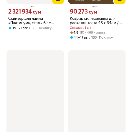
2 321 934
90 273
Цена 2321934 сум вместо
Цена 90273 сум вместо
сум
сум
Сквизер для лайма
Коврик силиконовый для
«Платинум», сталь, 6 см
раскатки теста 46 х 64см / с
(Lumian, страна Италия)
разметкой / кухня
,
Осталась 1 шт
19 – 22 авг
ПВЗ
По клику
Рейтинг товара: 4.8 из 5
Оценок: (111) · 469 купили
4.8
(111) · 469 купили
,
14 – 17 авг
ПВЗ
По клику