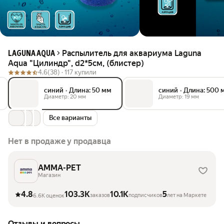
Распылитель для аквариума Laguna
LAGUNA AQUA
Aqua "Цилиндр", d2*5cм, (блистер)
4.6
(38) ·
117 купили
синий
•
Длина: 50 мм
синий
•
Длина: 500 
Диаметр: 20 мм
Диаметр: 19 мм
Все варианты
Нет в продаже у продавца
AMMA-PET
Магазин
4.8
103.3K
10.1K
5
заказов
подписчиков
лет на Маркете
6.6K оценок
Отзывы и вопросы