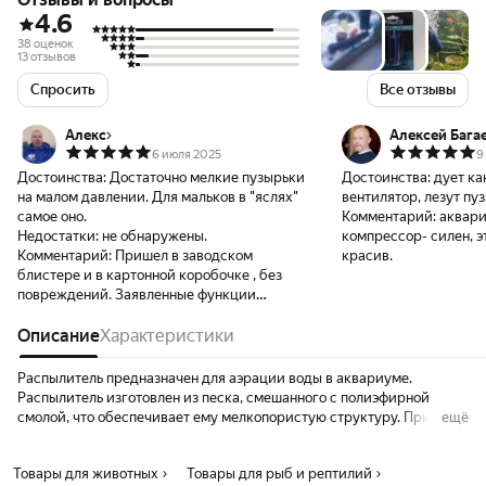
4.6
38 оценок
13 отзывов
Спросить
Все отзывы
Алекс
Алексей Бага
6 июля 2025
9
Достоинства:
Достаточно мелкие пузырьки
Достоинства:
дует ка
на малом давлении. Для мальков в "яслях"
вентилятор, лезут пу
самое оно.
Комментарий:
аквари
Недостатки:
не обнаружены.
компрессор- силен, э
Комментарий:
Пришел в заводском
красив.
блистере и в картонной коробочке , без
повреждений. Заявленные функции
выполняет. Мальки в восторге шныряют
между пузырьками.
Описание
Характеристики
Распылитель предназначен для аэрации воды в аквариуме.
Распылитель изготовлен из песка, смешанного с полиэфирной
смолой, что обеспечивает ему мелкопористую структуру. При этом
ещё
воздух, проходя через распылитель, дробится на большое
количество воздушных пузырьков, которые активно насыщают
Товары для животных
Товары для рыб и рептилий
кислородом аквариумную воду. Для подключения воздушного