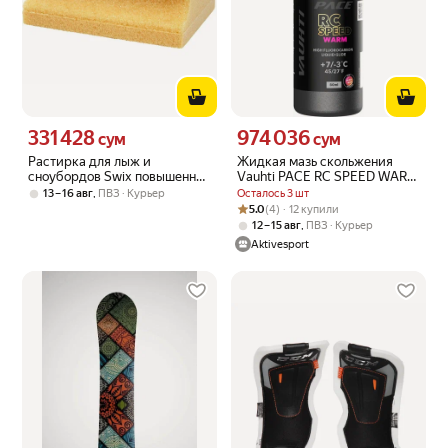
331 428
974 036
Цена 331428 сум вместо
Цена 974036 сум вместо
сум
сум
Растирка для лыж и
Жидкая мазь скольжения
сноубордов Swix повышенной
Vauhti PACE RC SPEED WARM
прочности, синтетическая,
+7/-3 80 мл
,
Осталось 3 шт
13 – 16 авг
ПВЗ
Курьер
бежевый
Рейтинг товара: 5.0 из 5
Оценок: (4) · 12 купили
5.0
(4) · 12 купили
,
12 – 15 авг
ПВЗ
Курьер
Aktivesport