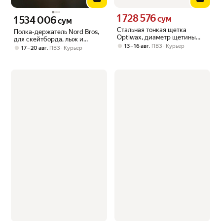
1 728 576
Цена 1728576 сум вместо
1 534 006
сум
Цена 1534006 сум вместо
сум
Стальная тонкая щетка
Полка-держатель Nord Bros,
Optiwax, диаметр щетины
для скейтборда, лыж и
0,1мм, для лыж и сноубордов
,
13 – 16 авг
ПВЗ
Курьер
сноуборда, настенная, дуб
,
17 – 20 авг
ПВЗ
Курьер