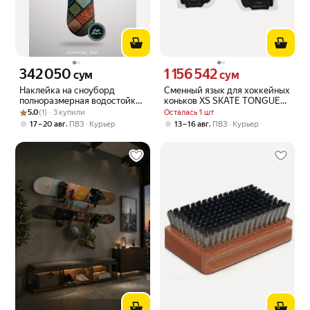
342 050
1 156 542
Цена 342050 сум вместо
Цена 1156542 сум вместо
сум
сум
Наклейка на сноуборд
Сменный язык для хоккейных
полноразмерная водостойкая
коньков XS SKATE TONGUE
Рейтинг товара: 5.0 из 5
Оценок: (1) · 3 купили
с ламинацией
REGULAR (XS)
5.0
(1) · 3 купили
Осталась 1 шт
,
,
17 – 20 авг
ПВЗ
Курьер
13 – 16 авг
ПВЗ
Курьер