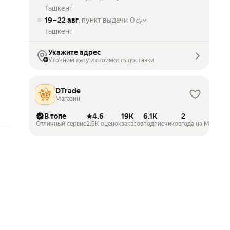
Ташкент
19 – 22 авг
, пункт выдачи
0
сум
Ташкент
Укажите адрес
Уточним дату и стоимость доставки
DTrade
Магазин
В топе
4.6
19K
6.1K
2
Отличный сервис
2.5K оценок
заказов
подписчиков
года на Маркете