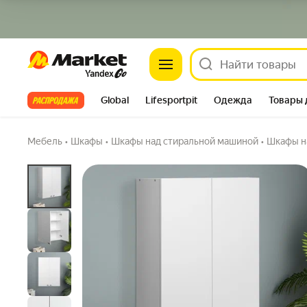
Market
Все хиты
Global
Lifesportpit
Одежда
Товары 
Автотовары
Яндекс Фабрика
Split
Мебель
•
Шкафы
•
Шкафы над стиральной машиной
•
Шкафы н