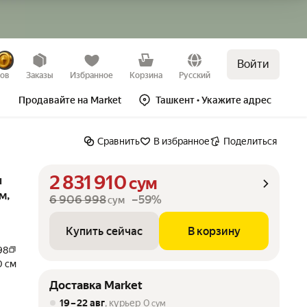
Войти
зов
Заказы
Избранное
Корзина
Русский
Продавайте на Market
Ташкент
• Укажите адрес
Сравнить
В избранное
Поделиться
2 831 910
ы
сум
м,
6 906 998
–59%
сум
Купить сейчас
В корзину
98
0 см
Доставка Market
19 – 22 авг
, курьер
0
сум