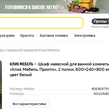
Призы
Колесо при
для дома
Красота
Бытовая техника
Электроника
ад стиральной машиной Клик Мебель
Описание
Шкаф навесной для ванной комнат
КЛИК МЕБЕЛЬ
«Клик Мебель. Пронто», 2 полки, 600×240×800 м
цвет белый
Артикул Market
45645979
Размеры
60x24x8
Все характеристики