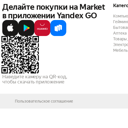
Делайте покупки на Market

Катег
в приложении Yandex GO
Компью
Геймин
Бытовая
Аптека
Товары 
Электр
Мебель
Наведите камеру на QR-код,

чтобы скачать приложение
Пользовательское соглашение