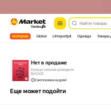
Market
Все хиты
Global
Lifesportpit
Одежда
Товары 
Автотовары
Яндекс Фабрика
Split
Нет в продаже
Кольцо сальник шпинделя
8х12х25
Сантехника на дом
Еще может подойти