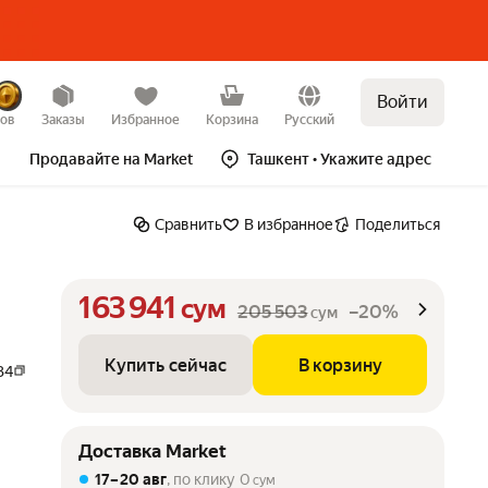
Войти
Купить сейчас
В корзину
–20%
зов
Заказы
Избранное
Корзина
Русский
Продавайте на Market
Ташкент
• Укажите адрес
Сравнить
В избранное
Поделиться
163 941
сум
205 503
–20%
сум
Купить сейчас
В корзину
34
Доставка Market
17 – 20 авг
, по клику
0
сум