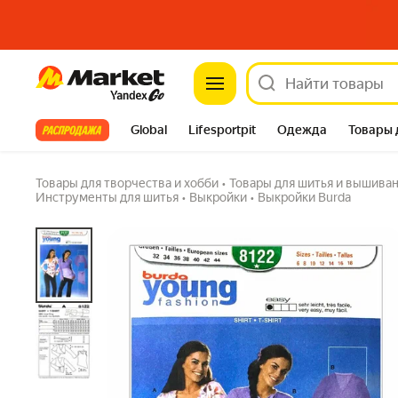
Market
Выкройка Пуловер; болеро
Задать вопрос
Все хиты
Global
Lifesportpit
Одежда
Товары 
Автотовары
Яндекс Фабрика
Split
Товары для творчества и хобби
•
Товары для шитья и вышива
Инструменты для шитья
•
Выкройки
•
Выкройки Burda