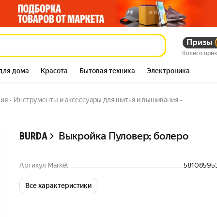
Призы
163 941
сум
205 503
сум
Колесо при
для дома
Красота
Бытовая техника
Электроника
ния
•
Инструменты и аксессуары для шитья и вышивания
•
Описание
Выкройка Пуловер; болеро
BURDA
Артикул Market
58108595
Все характеристики