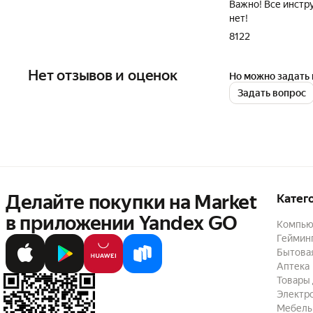
Важно! Все инстр
нет!
8122
Нет отзывов и оценок
Но можно задать 
Задать вопрос
Делайте покупки на Market

Катег
в приложении Yandex GO
Компью
Геймин
Бытовая
Аптека
Товары 
Электр
Мебель