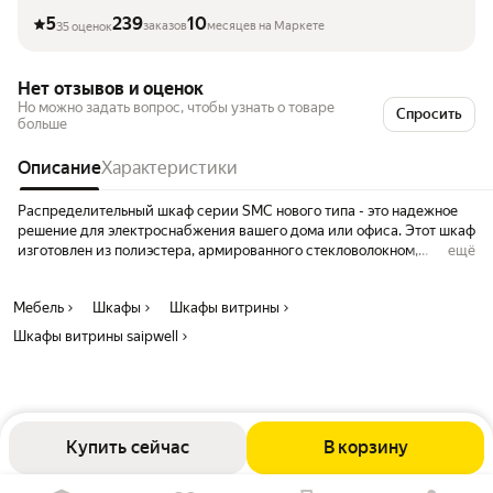
5
239
10
заказов
месяцев на Маркете
35 оценок
Нет отзывов и оценок
Но можно задать вопрос, чтобы узнать о товаре
Спросить
больше
Описание
Характеристики
Распределительный шкаф серии SMC нового типа - это надежное
решение для электроснабжения вашего дома или офиса. Этот шкаф
изготовлен из полиэстера, армированного стекловолокном,
ещё
благодаря чему обеспечивает долгий срок службы и защиту от
неблагоприятных условий окружающей среды. Характерной
Мебель
Шкафы
Шкафы витрины
чертой полиэфиров является то, что они армированы путем
смешивания 30% стекловолокна для достижения высокой
Шкафы витрины saipwell
прочности с водонепроницаемостью (IP66) и механической
жесткости (IK8). По сравнению с металлическим корпусом серия
SMC весит всего 1/3 металлического корпуса, более устойчива к
коррозии и влаге.
Купить сейчас
В корзину