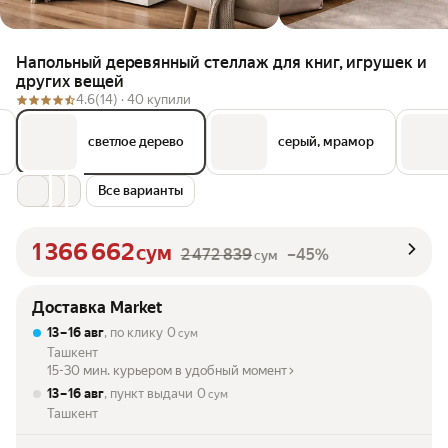
Напольный деревянный стеллаж для книг, игрушек и
других вещей
4.6
(14) ·
40 купили
светлое дерево
серый, мрамор
Все варианты
1 366 662
сум
2 472 839
–45%
сум
Доставка Market
13 – 16 авг
, по клику
0
сум
Ташкент
15-30 мин. курьером в удобный момент
13 – 16 авг
, пункт выдачи
0
сум
Ташкент