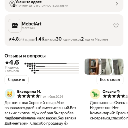
Укажите адрес
Уточним дату и стоимость доставки
MebelArt
Магазин
4.8
1.4K
30
2
заказов
подписчиков
года на Маркете
245 оценок
Отзывы и вопросы
4.6
14 оценок
7 отзывов
Спросить
Все отзывы
Екатерина М.
Оксана Ф.
11 октября 2024
2
Достоинства:
Хороший товар.Мне
Достоинства:
Очень к
понравился,удобный,вместительный.Без
Недостатки:
Нет
всяких сколов. Муж собрал быстро,без
Комментарий:
Краси
проблем. И что не мало важно,без запаха
Недостатки:
нет.
смотреться,спасибо 
ДСП.
Комментарий:
Спасибо продавцу 👍