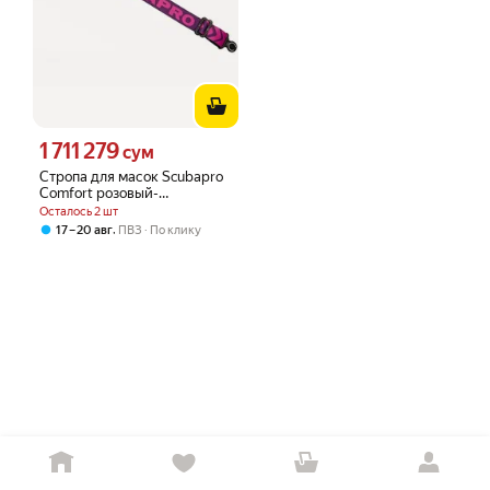
1 711 279
Цена 1711279 сум вместо
сум
Стропа для масок Scubapro
Comfort розовый-
фиолетовый
Осталось 2 шт
,
17 – 20 авг
ПВЗ
По клику