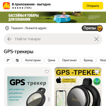
В приложении - выгодно
Открыть
★★★★★ (700К)
Призы
Ташкент
• Укажите адрес
GPS-трекеры
Категории
Цена
Оригинал
Бренд
Наз