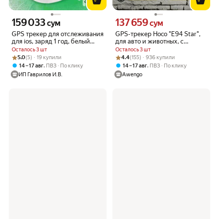
159 033
137 659
Цена 159033 сум вместо
Цена 137659 сум вместо
сум
сум
GPS трекер для отслеживания
GPS-трекер Hoco "E94 Star",
для ios, заряд 1 год, белый
для авто и животных, с
цвет
функцией Apple Find, чёрный
Осталось 3 шт
Осталось 3 шт
Рейтинг товара: 5.0 из 5
Оценок: (5) · 19 купили
Рейтинг товара: 4.4 из 5
Оценок: (155) · 936 купили
5.0
(5) · 19 купили
4.4
(155) · 936 купили
,
,
14 – 17 авг
ПВЗ
По клику
14 – 17 авг
ПВЗ
По клику
ИП Гаврилов И.В.
Awengo