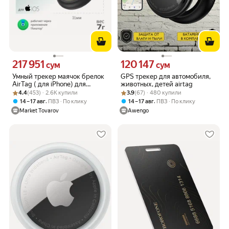
217 951
120 147
Цена 217951 сум вместо
Цена 120147 сум вместо
сум
сум
Умный трекер маячок брелок
GPS трекер для автомобиля,
AirTag ( для iPhone) для
животных, детей airtag
Рейтинг товара: 4.4 из 5
Оценок: (453) · 2.6K купили
автомобиля, ключей,
Рейтинг товара: 3.9 из 5
Оценок: (67) · 480 купили
4.4
(453) · 2.6K купили
3.9
(67) · 480 купили
животных, одежды черный +
,
,
14 – 17 авг
ПВЗ
По клику
14 – 17 авг
ПВЗ
По клику
чехол в подарок
Market Tovarov
Awengo