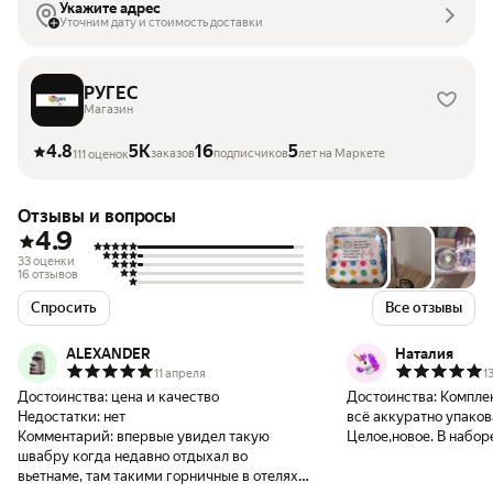
Укажите адрес
Уточним дату и стоимость доставки
РУГЕС
Магазин
4.8
5K
16
5
заказов
подписчиков
лет на Маркете
111 оценок
Отзывы и вопросы
4.9
33 оценки
16 отзывов
Спросить
Все отзывы
ALEXANDER
Наталия
11 апреля
1
Достоинства:
цена и качество
Достоинства:
Компле
Недостатки:
нет
всё аккуратно упаков
Комментарий:
впервые увидел такую
Целое,новое. В набор
швабру когда недавно отдыхал во
приятно порадовал п
вьетнаме, там такими горничные в отелях
салфетка из фибры. 