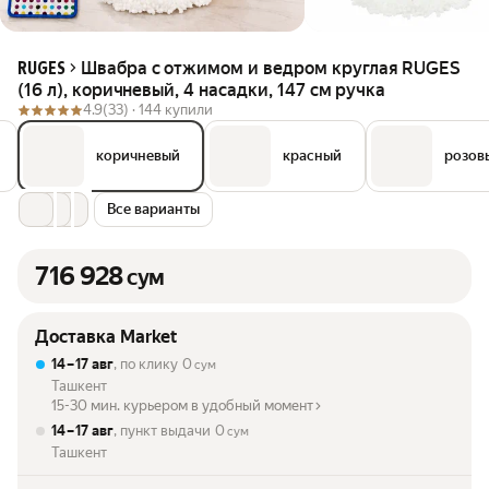
Швабра с отжимом и ведром круглая RUGES
RUGES
(16 л), коричневый, 4 насадки, 147 см ручка
4.9
(33) ·
144 купили
коричневый
красный
розов
Все варианты
716 928
сум
Доставка Market
14 – 17 авг
, по клику
0
сум
Ташкент
15-30 мин. курьером в удобный момент
14 – 17 авг
, пункт выдачи
0
сум
Ташкент