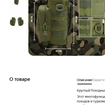
О товаре
Описание
Характе
Круглый Походный
Этот многофункци
походов и туризм