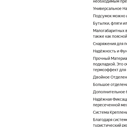
необходимым пре
Универсальное Н
Подсумок можно и
Бутылки, фляги ил
Малогабаритных в
также как поясной
Снаряжения для п
Надёжность и Фу
Прочный Материал
подкладкой. Это 
термоэффект для 
Двойное Отделен
Большое отделени
Дополнительное б
Надёжная Фиксаци
пересеченной ме
Система Креплен
Благодаря систем
туристический рю