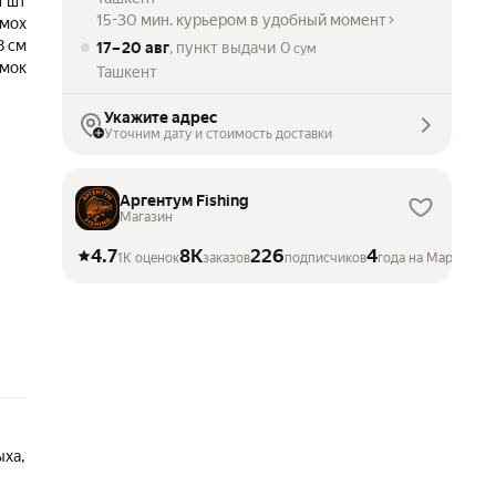
1 шт
15-30 мин. курьером в удобный момент
 мох
8 см
17 – 20 авг
, пункт выдачи
0
сум
мок
Ташкент
Укажите адрес
Уточним дату и стоимость доставки
Аргентум Fishing
Магазин
4.7
8K
226
4
1K оценок
заказов
подписчиков
года на Маркете
ыха,