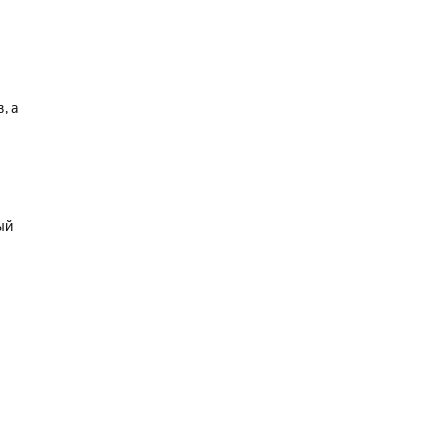
, а
ый