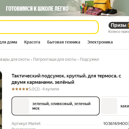
са, с двумя карманами,
Призы
216 758
сум
293 111
сум
Колесо при
для дома
Красота
Бытовая техника
Электроника
овары для охоты
•
Патронташи для охоты
•
Подсумки
Описание
Тактический подсумок, круглый, для термоса, с
двумя карманами, зелёный
5.0
(2) ·
4 купили
зеленый, оливковый, зеленый
хак
мох
Артикул Market
1036169400