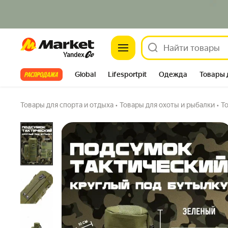
Тактический подсумок, круглый, для термо
Market
зелёный
5.0
(2) ·
4 купили
Задать вопрос
Все хиты
Global
Lifesportpit
Одежда
Товары 
Автотовары
Яндекс Фабрика
Split
Товары для спорта и отдыха
•
Товары для охоты и рыбалки
•
Т