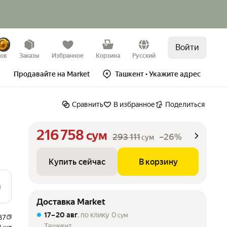
Войти
Купить сейчас
В корзину
–26%
зов
Заказы
Избранное
Корзина
Русский
Продавайте на Market
Ташкент
• Укажите адрес
Сравнить
В избранное
Поделиться
216 758
сум
293 111
–26%
сум
Купить сейчас
В корзину
и
Доставка Market
17 – 20 авг
, по клику
0
сум
37
Ташкент