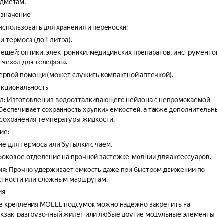
дметам.
азначение
спользовать для хранения и переноски:
и термоса (до 1 литра).
ещей: оптики, электроники, медицинских препаратов, инструментов
 чехол для телефона.
ервой помощи (может служить компактной аптечкой).
нкциональность
: Изготовлен из водоотталкивающего нейлона с непромокаемой
обеспечивает сохранность хрупких емкостей, а также дополнительн
сохранения температуры жидкости.
ие:
е для термоса или бутылки с чаем.
оковое отделение на прочной застежке-молнии для аксессуаров.
я: Прочно удерживает емкость даже при быстром движении по
стности или сложным маршрутам.
ия
е крепления MOLLE подсумок можно надёжно закрепить на
кзак, разгрузочный жилет или любые другие модульные элементы