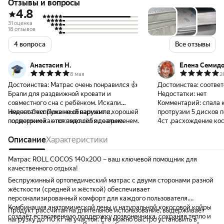
Отзывы и вопросы
4.8
31 оценка
18 отзывов
4 вопроса
Все отзывы
Анастасия Н.
Елена Семидо
8 мая
2
Достоинства:
Матрас очень понравился 👍
Достоинства:
соответ
Брали для раздвижной кровати и
Недостатки:
нет
совместного сна с ребёнком. Искали
Комментарий:
спала 
именно беспружинный вариант с хорошей
Недостатки:
Пока не обнаружили,
протрузии 5 дисков п
поддержкой - этот подошёл идеально.
посмотрим как покажет себя со временем.
4ст ,расхождение кос
Понравилось, что у матраса две стороны
последствие ДТП), сп
разной жёсткости: одна помягче, другая
Описание
Характеристики
мучение. читала отзы
плотнее с кокосом. Для ребёнка это
накручены. Нет,всё ве
особенно важно - поверхность ровная и
несколько лет спала 
Матрас ROLL COCOS 140x200 – ваш ключевой помощник для
упругая. При этом взрослому тоже
вставая от боли. спа
качественного отдыха!
комфортно спать. Матрас аккуратный, без
поставщику. процвет
Беспружинный ортопедический матрас с двумя сторонами разной
запаха, быстро расправился после
магазину.
жёсткости (средней и жёсткой) обеспечивает
распаковки. Чехол приятный на ощупь, сам
персонализированный комфорт для каждого пользователя.
матрас выглядит качественно и добротно.
Комбинация анатомической пены и натуральной кокосовой койры
Продукт рассчитан на длительное использование, выдерживает
За свою цену очень удачный вариант 👍
создаёт естественную поддержку позвоночника, сохраняя тепло и
нагрузку до 110 кг на участок. Его можно быстро установить в