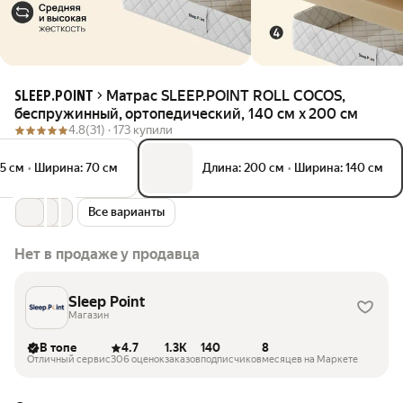
Матрас SLEEP.POINT ROLL COCOS,
SLEEP.POINT
беспружинный, ортопедический, 140 см x 200 см
4.8
(31) ·
173 купили
95 см
•
Ширина: 70 см
Длина: 200 см
•
Ширина: 140 см
Все варианты
Нет в продаже у продавца
Sleep Point
Магазин
В топе
4.7
1.3K
140
8
Отличный сервис
306 оценок
заказов
подписчиков
месяцев на Маркете