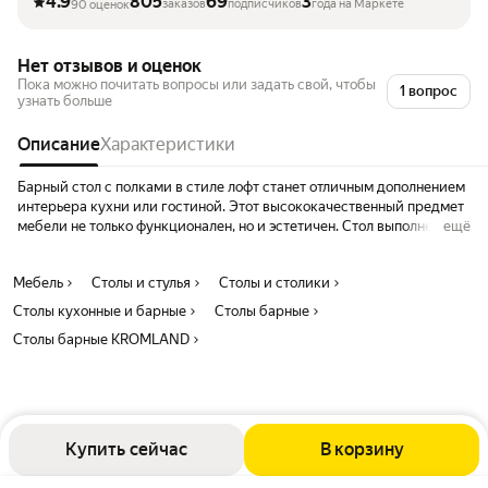
4.9
805
69
3
заказов
подписчиков
года на Маркете
90 оценок
Нет отзывов и оценок
Пока можно почитать вопросы или задать свой, чтобы
1 вопрос
узнать больше
Описание
Характеристики
Барный стол с полками в стиле лофт станет отличным дополнением
интерьера кухни или гостиной. Этот высококачественный предмет
мебели не только функционален, но и эстетичен. Стол выполнен из
ещё
качественных материалов, что гарантирует его долговечность и
стильный внешний вид. Благодаря компактному размеру, барная
Мебель
Столы и стулья
Столы и столики
стойка не займет много места и прекрасно впишется в любое
помещение. Кухонный столик loft подходит для создания уютного
Столы кухонные и барные
Столы барные
уголка на балконе или комфортабельного обеденного пространства
Столы барные KROMLAND
в кухне. Также этот стол прямоугольный можно использовать как
приставной вариант для косметики или письменную поверхность в
офисе. Стол стойка отличается удобством использования, а ее
высокий формат делает ее идеальной для кофейных зон, кафе и
других общественных мест. Это отличный выбор для тех, кто ценит
стиль лофт и современные дизайнерские решения. Стильная
Купить сейчас
В корзину
мебель прекрасно сочетается с различными элементами декора.
Она выглядит эффектно как в классическом, так и современном