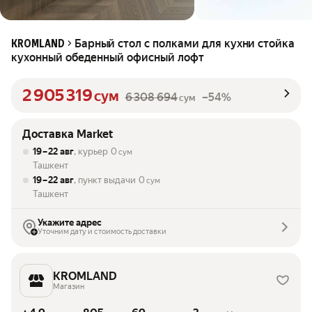
Барный стол с полками для кухни стойка
KROMLAND
кухонный обеденный офисный лофт
2 905 319
сум
6 308 694
–54%
сум
Доставка Market
19 – 22 авг
, курьер
0
сум
Ташкент
19 – 22 авг
, пункт выдачи
0
сум
Ташкент
Укажите адрес
Уточним дату и стоимость доставки
KROMLAND
Магазин