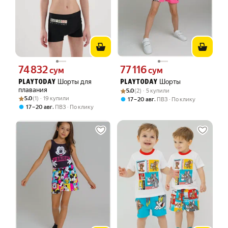
74 832
77 116
Цена 74832 сум вместо
Цена 77116 сум вместо
сум
сум
Шорты для
Шорты
PLAYTODAY
PLAYTODAY
плавания
Рейтинг товара: 5.0 из 5
Оценок: (2) · 5 купили
5.0
(2) · 5 купили
Рейтинг товара: 5.0 из 5
Оценок: (1) · 19 купили
5.0
(1) · 19 купили
,
17 – 20 авг
ПВЗ
По клику
,
17 – 20 авг
ПВЗ
По клику