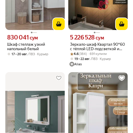
830 041
5 226 528
Цена 830041 сум вместо
Цена 5226528 сум вместо
сум
сум
Шкаф стеллаж узкий
Зеркало-шкаф Квартал 90*60
напольный белый
с тёплой LED-подсветкой и
Рейтинг товара: 4.6 из 5
Оценок: (384) · 691 купили
взмахом руки, универсальный
,
4.6
(384) · 691 купили
17 – 20 авг
ПВЗ
Курьер
,
19 – 22 авг
ПВЗ
Курьер
Alias