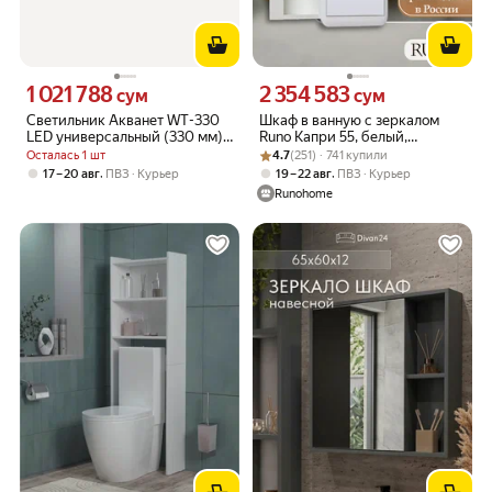
1 021 788
2 354 583
Цена 1021788 сум вместо
Цена 2354583 сум вместо
сум
сум
Светильник Акванет WT-330
Шкаф в ванную с зеркалом
LED универсальный (330 мм).
Runo Капри 55, белый,
хром 181662
Рейтинг товара: 4.7 из 5
Оценок: (251) · 741 купили
универсальный, полка для
Осталась 1 шт
4.7
(251) · 741 купили
ванной
,
,
17 – 20 авг
ПВЗ
Курьер
19 – 22 авг
ПВЗ
Курьер
Runohome