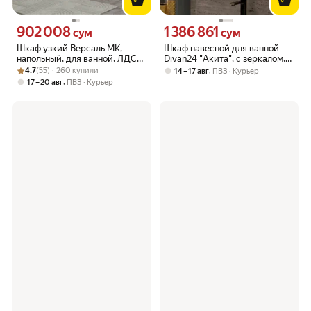
902 008
1 386 861
Цена 902008 сум вместо
Цена 1386861 сум вместо
сум
сум
Шкаф узкий Версаль МК,
Шкаф навесной для ванной
напольный, для ванной, ЛДСП,
Divan24 "Акита", с зеркалом,
Рейтинг товара: 4.7 из 5
Оценок: (55) · 260 купили
50x151,8x22 см
графит, ЛДСП, крепление к
4.7
(55) · 260 купили
,
14 – 17 авг
ПВЗ
Курьер
стене 65х60х12
,
17 – 20 авг
ПВЗ
Курьер