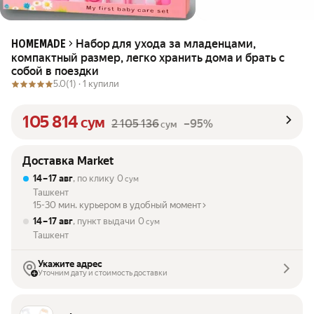
Набор для ухода за младенцами,
HOMEMADE
компактный размер, легко хранить дома и брать с
собой в поездки
5.0
(1) ·
1 купили
105 814
сум
2 105 136
–95%
сум
Доставка Market
14 – 17 авг
, по клику
0
сум
Ташкент
15-30 мин. курьером в удобный момент
14 – 17 авг
, пункт выдачи
0
сум
Ташкент
Укажите адрес
Уточним дату и стоимость доставки