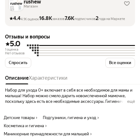
rushew
Магазин
4.4
16.8K
7.6K
2
заказов
подписчиков
года на Маркете
4.1K оценок
Отзывы и вопросы
5.0
1 оценка
Нет отзывов
Спросить
Все оценки
Описание
Характеристики
Набор для ухода 0+ включает в себя все необходимое для мамы и
малыша! Набор можно смело дарить новоиспеченной мамочке,
поскольку здесь есть все необходимые аксессуары. Гигиенический
ещё
набор состоит из 10 предметов: Щетка с мягкой щетиной; Детская
расческа для новорожденных; Щипчики для ногтей с изогнутыми
Детские товары
Подгузники, гигиена и уход
безопасными лезвиями, у вас больше не возникнет проблем с тем,
как безболезненно подстричь тонкие ноготки у малыша; Пинцет
Косметика и гигиена
удобным колпачком; Маникюрные ножницы с закругленными
Маникюрные принадлежности для малышей
краями; Назальный аспиратор - очистить носик малыша от