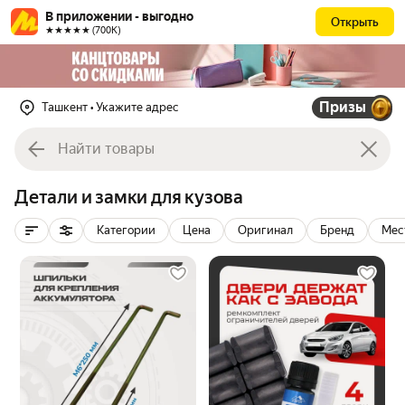
В приложении - выгодно
Открыть
★★★★★ (700К)
Призы
Ташкент
• Укажите адрес
Детали и замки для кузова
Категории
Цена
Оригинал
Бренд
Мес