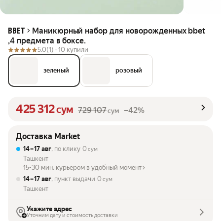
Маникюрный набор для новорожденных bbet
BBET
,4 предмета в боксе.
5.0
(1) ·
10 купили
зеленый
розовый
425 312
сум
729 107
–42%
сум
Доставка Market
14 – 17 авг
, по клику
0
сум
Ташкент
15-30 мин. курьером в удобный момент
14 – 17 авг
, пункт выдачи
0
сум
Ташкент
Укажите адрес
Уточним дату и стоимость доставки