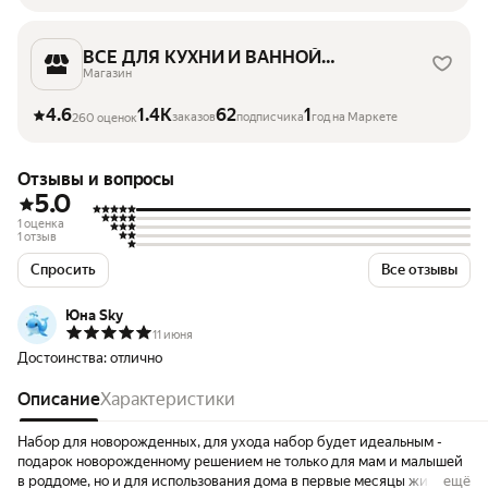
ВСЕ ДЛЯ КУХНИ И ВАННОЙ
RULIN
Магазин
4.6
1.4K
62
1
заказов
подписчика
год на Маркете
260 оценок
Отзывы и вопросы
5.0
1 оценка
1 отзыв
Спросить
Все отзывы
Юна Sky
11 июня
Достоинства:
отлично
Описание
Характеристики
Набор для новорожденных, для ухода набор будет идеальным -
подарок новорожденному решением не только для мам и малышей
в роддоме, но и для использования дома в первые месяцы жизни
ещё