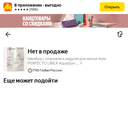
В приложении - выгодно
Открыть
★★★★★ (700К)
Нет в продаже
Швабра с отжимом и ведром для мытья пола
PERFECTO LINEA AquaSpin ...
7745 Глобал Россия
Еще может подойти