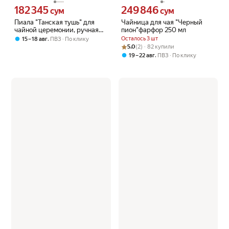
182 345
249 846
Цена 182345 сум вместо
Цена 249846 сум вместо
сум
сум
Пиала "Танская тушь" для
Чайница для чая "Черный
чайной церемонии, ручная
пион"фарфор 250 мл
роспись, 50 мл
,
Осталось 3 шт
15 – 18 авг
ПВЗ
По клику
Рейтинг товара: 5.0 из 5
Оценок: (2) · 82 купили
5.0
(2) · 82 купили
,
19 – 22 авг
ПВЗ
По клику