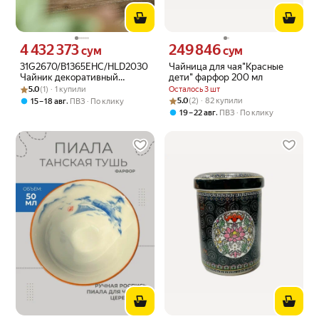
4 432 373
249 846
Цена 4432373 сум вместо
Цена 249846 сум вместо
сум
сум
31G2670/B1365EHC/HLD2030
Чайница для чая"Красные
Чайник декоративный
дети" фарфор 200 мл
Рейтинг товара: 5.0 из 5
Оценок: (1) · 1 купили
22х15х22см, Glasar
5.0
(1) · 1 купили
Осталось 3 шт
Рейтинг товара: 5.0 из 5
Оценок: (2) · 82 купили
,
5.0
(2) · 82 купили
15 – 18 авг
ПВЗ
По клику
,
19 – 22 авг
ПВЗ
По клику