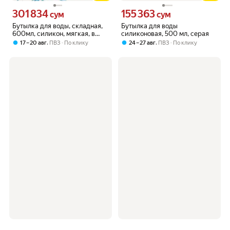
301 834
155 363
Цена 301834 сум вместо
Цена 155363 сум вместо
сум
сум
Бутылка для воды, складная,
Бутылка для воды
600мл, силикон, мягкая, в
силиконовая, 500 мл, серая
подарочной коробке
,
,
17 – 20 авг
ПВЗ
По клику
24 – 27 авг
ПВЗ
По клику