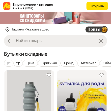
В приложении - выгодно
Открыть
★★★★★ (700К)
Призы
Ташкент
• Укажите адрес
Бутылки складные
Цена
Оригинал
Бренд
Материал
Объ