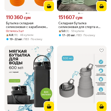
110 360
151 607
Цена 110360 сум вместо
Цена 151607 сум вместо
сум
сум
Бутылка складная
Складная бутылка
силиконовая с карабином
силиконовая для спорта и
LEONORD LEO-01 (004748)
Рейтинг товара: 5.0 из 5
Оценок: (8) · 53 купили
туризма 600 мл, зеленая
Осталось 3 шт
5.0
(8) · 53 купили
Рейтинг товара: 4.8 из 5
Оценок: (19) · 46 купили
4.8
(19) · 46 купили
,
17 – 20 авг
ПВЗ
По клику
,
19 – 22 авг
ПВЗ
По клику