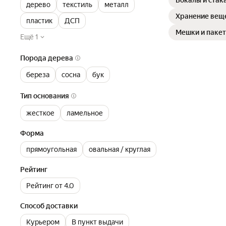
Бокалы и стак
дерево
текстиль
металл
Хранение вещ
пластик
ДСП
Мешки и пакет
Ещё 1
Порода дерева
береза
сосна
бук
Тип основания
жесткое
ламельное
Форма
прямоугольная
овальная / круглая
Рейтинг
Рейтинг от 4.0
Способ доставки
Курьером
В пункт выдачи