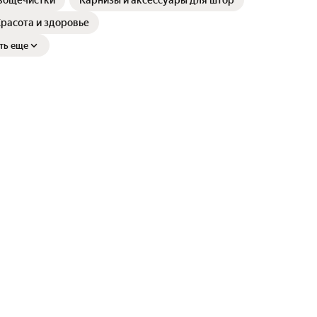
вощечистки
Карнизы и аксессуары для штор
расота и здоровье
ть еще