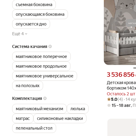
съемная боковина
опускающаяся боковина
опускается дно
Ещё 4
Система качания
маятниковое поперечное
маятниковое продольное
Цена 3536856 су
3 536 856
маятниковое универсальное
Детская крова
на полозьях
бортиком 140х
приставная, в
Осталось 2 шт
Рейтинг товара: 5
Оценок: (4) · 14 
Комплектация
5.0
(4) · 14 к
15 – 18 авг
,
П
маятниковый механизм
люлька
матрас
силиконовые накладки
пеленальный стол