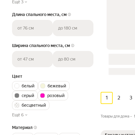
Ещё 3
Длина спального места, см
от 76 см
до 180 см
Ширина спального места, см
от 47 см
до 80 см
Цвет
белый
бежевый
серый
розовый
1
2
3
бесцветный
Ещё 6
Товары для дома
Материал