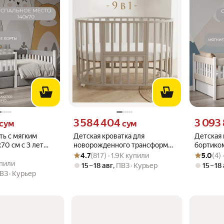
м вместо
Цена 3584404 сум вместо
Цена 3093
3 584 404
3 093
сум
сум
ть с мягким
Детская кроватка для
Детская 
70 см с 3 лет
новорожденного трансформер
бортиком
Рейтинг товара: 4.7 из 5
Оценок: (817) · 1.9K купили
Рейтинг то
Оценок: (4
елюр.(Бортики)
9 в 1 Северная Звезда без
приставн
4.7
(817) · 1.9K купили
5.0
(4)
.0 из 5
купили
маятника, круг/овал 125*75,
упили
15 – 18 авг
,
ПВЗ
Курьер
15 – 18
кашемир
ВЗ
Курьер