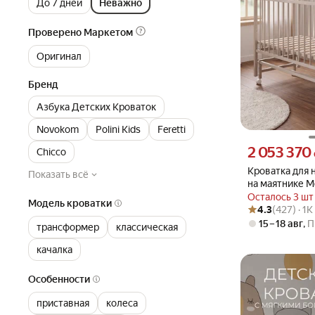
До 7 дней
Неважно
Проверено Маркетом
Оригинал
Бренд
Азбука Детских Кроваток
Novokom
Polini Kids
Feretti
Цена 2053370 су
2 053 370
Chicco
Кроватка для
Показать всё
на маятнике М
120*60, каше
Осталось 3 шт
Модель кроватки
Рейтинг товара: 4
Оценок: (427) · 
4.3
(427) · 1
15 – 18 авг
,
П
трансформер
классическая
качалка
Особенности
приставная
колеса