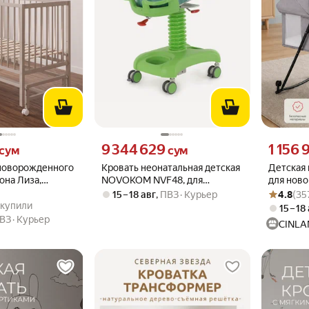
м вместо
Цена 9344629 сум вместо
Цена 1156
9 344 629
1 156 
сум
сум
 новорожденного
Кровать неонатальная детская
Детская 
она Лиза,
NOVOKOM NVF48, для
для ново
Рейтинг то
Оценок: (3
мир
новорожденных
CINLANK
15 – 18 авг
,
ПВЗ
Курьер
4.8
(35
.3 из 5
1K купили
K купили
15 – 18
ВЗ
Курьер
CINLA