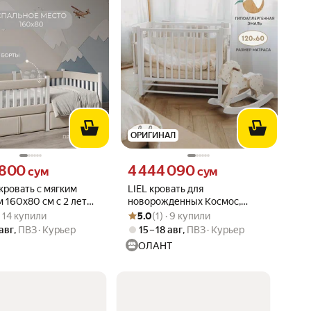
ОРИГИНАЛ
800 сум вместо
Цена 4444090 сум вместо
 800
4 444 090
сум
сум
кровать с мягким
LIEL кровать для
 160х80 см с 2 лет
новорожденных Космос,
вара: 5.0 из 5
) · 14 купили
Рейтинг товара: 5.0 из 5
Оценок: (1) · 9 купили
ая, велюр. (Бортики)
приставная с маятником,
 · 14 купили
5.0
(1) · 9 купили
белый
 авг
,
ПВЗ
Курьер
15 – 18 авг
,
ПВЗ
Курьер
ОЛАНТ