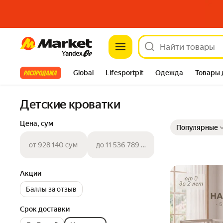
Market
Все хиты
Global
Lifesportpit
Одежда
Товары 
Автотовары
Яндекс Фабрика
Split
Детские кроватки
Выбранные фильт
Сортировка товар
Цена, сум
Популярные
от 928 140 сум
до 11 536 789 сум
Акции
Баллы за отзыв
Срок доставки