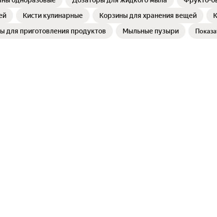
аны одноразовые
Дозаторы для жидкого мыла
Фрукто-о
ей
Кисти кулинарные
Корзины для хранения вещей
К
ы для приготовления продуктов
Мыльные пузыри
Показа