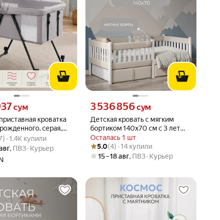
937 сум вместо
Цена 3536856 сум вместо
937
3 536 856
сум
сум
приставная кроватка
Детская кровать с мягким
рожденного, серая,
бортиком 140х70 см с 3 лет
вара: 4.8 из 5
57) · 1.4K купили
IDS
приставная, велюр.(Бортики)
Осталась 1 шт
7) · 1.4K купили
Рейтинг товара: 5.0 из 5
Оценок: (4) · 14 купили
5.0
(4) · 14 купили
 авг
,
ПВЗ
Курьер
15 – 18 авг
,
ПВЗ
Курьер
N