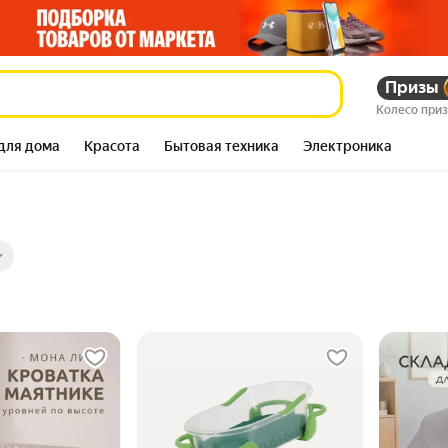
Призы
Колесо при
для дома
Красота
Бытовая техника
Электроника
ры
ов