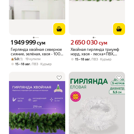
1 949 999
2 650 030
Цена 1949999 сум вместо
Цена 2650030 сум вместо
сум
сум
Гирлянда хвойная северное
Хвойная гирлянда триумф
сияние, зелёная, хвоя - 100%
норд, хвоя - леска+ПВХ,
Рейтинг товара: 5.0 из 5
Оценок: (1) · 19 купили
литая мягкий полимер,
270х33 см, Триумф Три
5.0
(1) · 19 купили
,
15 – 18 авг
ПВЗ
Курьер
180х33 см, царь елка
(Triumph Tree) 73102
,
15 – 18 авг
ПВЗ
Курьер
ВССН-180