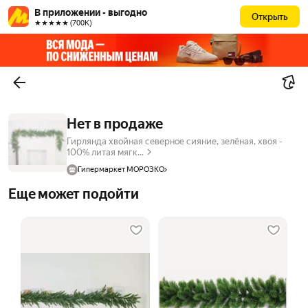
В приложении - выгодно
Открыть
★★★★★ (700К)
Нет в продаже
Гирлянда хвойная северное сияние, зелёная, хвоя -
100% литая мягк...
Гипермаркет МОРОЗКО
Еще может подойти