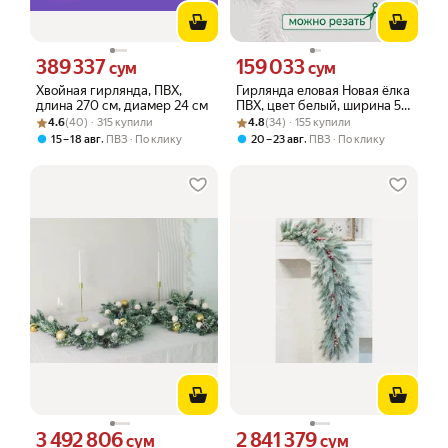
389 337
159 033
Цена 389337 сум вместо
Цена 159033 сум вместо
сум
сум
Хвойная гирлянда, ПВХ,
Гирлянда еловая Новая ёлка
длина 270 см, диамер 24 см
ПВХ, цвет белый, ширина 5,5
Рейтинг товара: 4.6 из 5
Оценок: (40) · 315 купили
Рейтинг товара: 4.8 из 5
Оценок: (34) · 155 купили
см длина 5 м
4.6
(40) · 315 купили
4.8
(34) · 155 купили
,
,
15 – 18 авг
ПВЗ
По клику
20 – 23 авг
ПВЗ
По клику
3 492 806
2 841 379
Цена 3492806 сум вместо
Цена 2841379 сум вместо
сум
сум