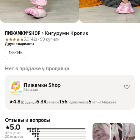
Кигуруми Кролик
ПИЖАМКИ*SHOP
5.0
(42) ·
99 купили
Другие варианты
135-145
Нет в продаже у продавца
Пижамки Shop
Магазин
4.8
6.3K
156
5
заказов
подписчиков
лет на Маркете
1K оценок
Отзывы и вопросы
5.0
42 оценки
20 отзывов