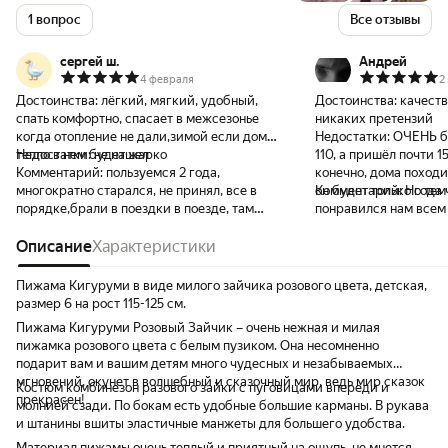
1 вопрос
Все отзывы
сергей ш.
Андрей
4 февраля
2
Достоинства:
лёгкий, мягкий, удобный,
Достоинства:
качеств
спать комфортно, спасает в межсезонье
никаких претензий
когда отопление не дали,зимой если дома
Недостатки:
ОЧЕНЬ б
тепло в нем будет жарко
Недостатки:
не нашел
110, а пришёл почти 15
Комментарий:
пользуемся 2 года,
конечно, дома походит
многократно старался, не принял, все в
он будет только года ч
Комментарий:
Но тем
порядке,брали в поездки в поезде, там
понравился нам всем
дует а кугуруми спасает поясницу
Описание
Характеристики
Пижама Кигуруми в виде милого зайчика розового цвета, детская,
размер 6 на рост 115-125 см.
Пижама Кигуруми Розовый Зайчик – очень нежная и милая
пижамка розового цвета с белым пузиком. Она несомненно
подарит вам и вашим детям много чудесных и незабываемых
мгновений, окунет в волшебный и сказочный мир, ведь мир сказок
Костюм комбинезон разового зайки с пуговицами впереди и
прекрасен!
молнией сзади. По бокам есть удобные большие карманы. В рукава
и штанины вшиты эластичные манжеты для большего удобства.
Материал пижамы очень теплый и приятный на ощупь, не мнется,