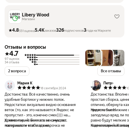
Libery Wood
Магазин
4.8
5.4K
326
3
заказов
подписчиков
года на Маркете
551 оценка
Отзывы и вопросы
4.7
97 оценок
34 отзыва
2 вопроса
Все отзывы
Мария К
Петр
18 сентября 2024
1
Достоинства:
Всё качественно, очень
Достоинства:
Вполне 
удобные бортики у нижних полок.
простая сборка, ценн
Недостатки:
визуально видно основания
отлично, обернута ка
веток (то, как это называется Яндекс не
приятно было.
Недостатки:
Нижние 
пропустил - это, конечно смех)))) на
заподлицо вряд ли по
древесине, но меня это не смущает,
Комментарий:
Боялась за качество
равно будут мелкие з
поверхности все гладкие.
материала и чтобы этажерочка не
подготовленных отве
Комментарий:
Компак