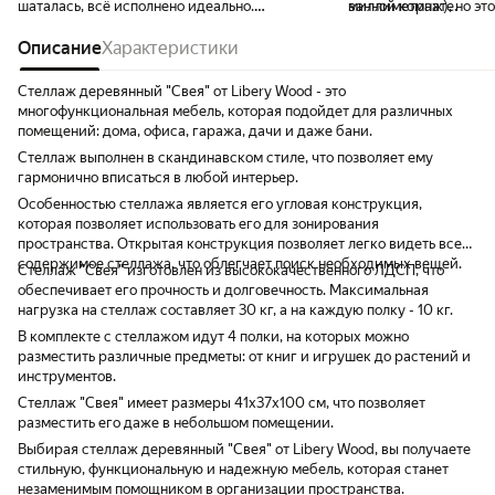
шаталась, всё исполнено идеально.
миллиметраж), но это
ванной комнате.
Мужчина собрал быстро.
совсем не педант.
Описание
Характеристики
Стеллаж деревянный "Свея" от Libery Wood - это
многофункциональная мебель, которая подойдет для различных
помещений: дома, офиса, гаража, дачи и даже бани.
Стеллаж выполнен в скандинавском стиле, что позволяет ему
гармонично вписаться в любой интерьер.
Особенностью стеллажа является его угловая конструкция,
которая позволяет использовать его для зонирования
пространства. Открытая конструкция позволяет легко видеть все
содержимое стеллажа, что облегчает поиск необходимых вещей.
Стеллаж "Свея" изготовлен из высококачественного ЛДСП, что
обеспечивает его прочность и долговечность. Максимальная
нагрузка на стеллаж составляет 30 кг, а на каждую полку - 10 кг.
В комплекте с стеллажом идут 4 полки, на которых можно
разместить различные предметы: от книг и игрушек до растений и
инструментов.
Стеллаж "Свея" имеет размеры 41х37х100 см, что позволяет
разместить его даже в небольшом помещении.
Выбирая стеллаж деревянный "Свея" от Libery Wood, вы получаете
стильную, функциональную и надежную мебель, которая станет
незаменимым помощником в организации пространства.