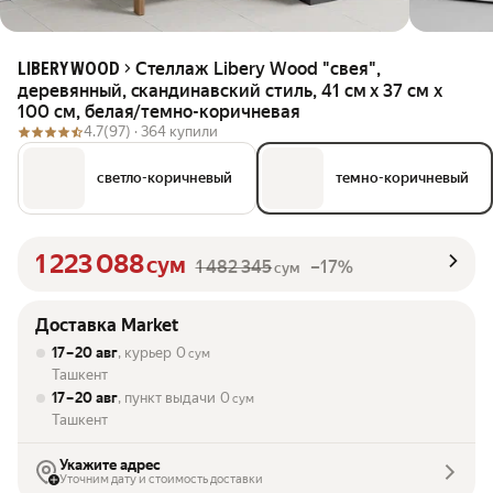
Стеллаж Libery Wood "свея",
LIBERY WOOD
деревянный, скандинавский стиль, 41 см x 37 см x
100 см, белая/темно-коричневая
4.7
(97) ·
364 купили
светло-коричневый
темно-коричневый
1 223 088
сум
1 482 345
–17%
сум
Доставка Market
17 – 20 авг
, курьер
0
сум
Ташкент
17 – 20 авг
, пункт выдачи
0
сум
Ташкент
Укажите адрес
Уточним дату и стоимость доставки