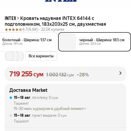
Кровать надувная INTEX 64144 с
INTEX
подголовником, 183x203x25 см, двухместная
4.7
(6.6K) ·
22.5K купили
болотный
•
Ширина: 137 см
черный
•
Ширина: 183 см
Длина: 191 см
Длина: 203 см
Все варианты
719 255
сум
1 002 132
–28%
сум
Доставка Market
15 – 18 авг
, по клику
0
сум
Ташкент
15-30 мин. курьером в удобный момент
15 – 18 авг
, пункт выдачи
0
сум
Ташкент