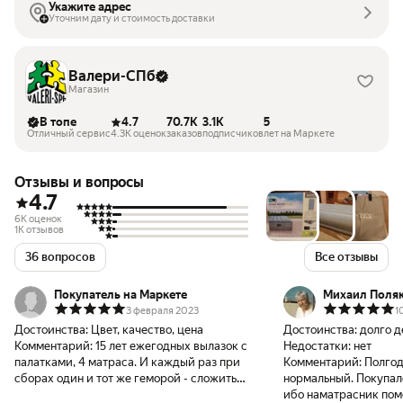
Укажите адрес
Уточним дату и стоимость доставки
Валери-СПб
Магазин
В топе
4.7
70.7K
3.1K
5
Отличный сервис
4.3K оценок
заказов
подписчиков
лет на Маркете
Отзывы и вопросы
4.7
6K оценок
1K отзывов
36 вопросов
Все отзывы
Покупатель на Маркете
Михаил Поля
3 февраля 2023
1
Достоинства:
Цвет, качество, цена
Достоинства:
долго 
Комментарий:
15 лет ежегодных вылазок с
Недостатки:
нет
палатками, 4 матраса. И каждый раз при
Комментарий:
Полгода
сборах один и тот же геморой - сложить
нормальный. Покупал
матрас максимально компактно. И лишь с
ибо наматрасник помо