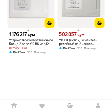
1 176 217
502 857
Цена 1176217 сум вместо
Цена 502857 сум вместо
сум
сум
Устройство коммутационное
УК-ВК (исп.12) Усилитель
Болид 2 реле УК-ВК исп.12
релейный на 2 канала,
входное напряжение 12В,
Осталась 1 шт
,
19 – 22 авг
ПВЗ
По клику
40мА, выходное до 250В,
,
19 – 22 авг
ПВЗ
По клику
10А