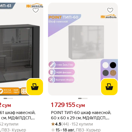
 сум вместо
Цена 1729155 сум вместо
2
1 729 155
сум
сум
61 шкаф навесной,
POINT ТИП-60 шкаф навесной,
9 см, МДФ/ЛДСП,
60 х 60 х 29 см, МДФ/ЛДСП,
: 4.5 из 5
 152 купили
Рейтинг товара: 4.5 из 5
Оценок: (44) · 152 купили
ный глянец
Белый/Белый глянец
152 купили
4.5
(44) · 152 купили
,
ПВЗ
Курьер
15 – 18 авг
,
ПВЗ
Курьер