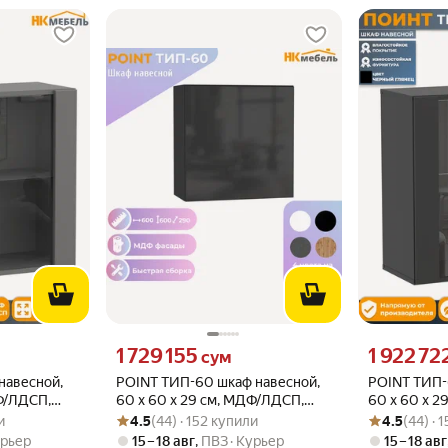
то
Цена 1729155 сум вместо
Цена 1922722
1 729 155
1 922 72
сум
навесной,
POINT ТИП-60 шкаф навесной,
POINT ТИП-
ДФ/ЛДСП,
60 х 60 х 29 см, МДФ/ЛДСП,
60 х 60 х 2
и
Рейтинг товара: 4.5 из 5
Оценок: (44) · 152 купили
Рейтинг товара
Оценок: (44) ·
Чёрный/Чёрный глянец
Чёрный/Чёр
и
4.5
(44) · 152 купили
4.5
(44) · 
рьер
15 – 18 авг
,
ПВЗ
Курьер
15 – 18 авг