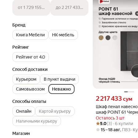
от 1 729 155 сум
до 2 217 433 сум
Бренд
Книга Мебели
НК-мебель
Рейтинг
Рейтинг от 4.0
Способ доставки
Курьером
В пункт выдачи
Самовывозом
Неважно
Цена 2217433 сум вмес
2 217 433
сум
Способы оплаты
Шкаф пенал навесно
Онлайн
Картой курьеру
шкаф POINT 61 Черн
Осталось 3 шт
Наличными курьеру
Рейтинг товара: 5.0 из 5
Оценок: (3) · 6 купили
5.0
(3) · 6 купили
15 – 18 авг
,
ПВЗ
Ку
Магазин