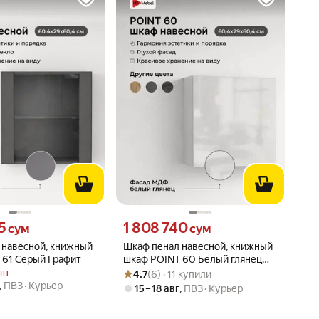
 сум вместо
Цена 1808740 сум вместо
5
1 808 740
сум
сум
 навесной, книжный
Шкаф пенал навесной, книжный
 61 Серый Графит
шкаф POINT 60 Белый глянец
Рейтинг товара: 4.7 из 5
Оценок: (6) · 11 купили
МДФ
шт
4.7
(6) · 11 купили
,
ПВЗ
Курьер
15 – 18 авг
,
ПВЗ
Курьер