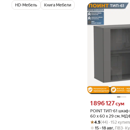
HD-Мебель
Книга Мебели
Цена 1896127 сум вмес
1 896 127
сум
POINT ТИП-61 шкаф 
60 х 60 х 29 см, М
Рейтинг товара: 4.5 из 5
Оценок: (44) · 152 купил
Серый Графит
4.5
(44) · 152 купил
15 – 18 авг
,
ПВЗ
Ку