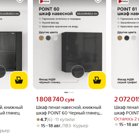
то
Цена 1808740 сум вместо
Цена 2072015
1 808 740
2 072 01
сум
й, книжный
Шкаф пенал навесной, книжный
Шкаф пенал
ый глянец
шкаф POINT 60 Черный глянец
шкаф POINT
Рейтинг товара: 4.7 из 5
Оценок: (6) · 11 купили
МДФ
Осталось 2 
4.7
(6) · 11 купили
15 – 18 авг
15 – 18 авг
,
ПВЗ
Курьер
рьер