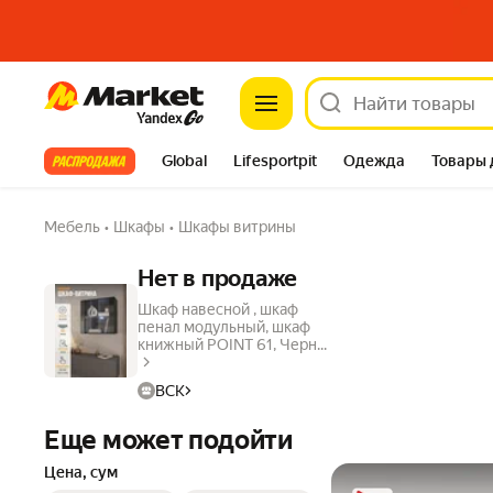
Market
Все хиты
Global
Lifesportpit
Одежда
Товары 
Автотовары
Яндекс Фабрика
Split
Мебель
•
Шкафы
•
Шкафы витрины
Нет в продаже
Шкаф навесной , шкаф
пенал модульный, шкаф
книжный POINT 61, Черн...
ВСК
Еще может подойти
Цена, сум