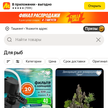
В приложении - выгодно
Открыть
★★★★★ (700К)
Призы
Ташкент
• Укажите адрес
Для рыб
Категории
Цена
Срок доставки
Оригинал