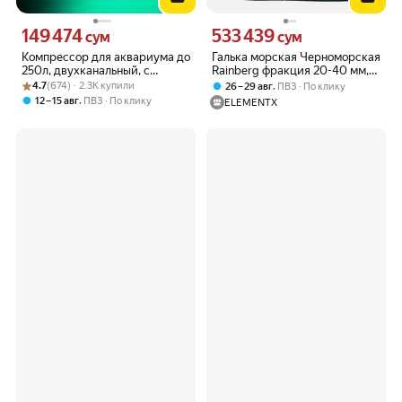
149 474
533 439
Цена 149474 сум вместо
Цена 533439 сум вместо
сум
сум
Компрессор для аквариума до
Галька морская Черноморская
250л, двухканальный, с
Rainberg фракция 20-40 мм,
Рейтинг товара: 4.7 из 5
Оценок: (674) · 2.3K купили
комплектом для подключения,
10 кг 6142
4.7
(674) · 2.3K купили
,
26 – 29 авг
ПВЗ
По клику
Silver Berg Flow 480 Dual
,
12 – 15 авг
ПВЗ
По клику
ELEMENTX