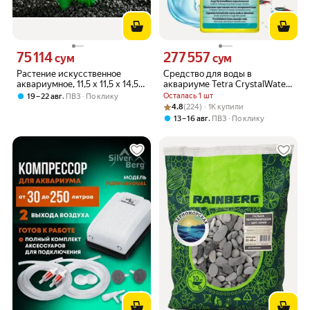
75 114
277 557
Цена 75114 сум вместо
Цена 277557 сум вместо
сум
сум
Растение искусственное
Средство для воды в
аквариумное, 11,5 х 11,5 х 14,5
аквариуме Tetra CrystalWater
см, 3184342
250 мл, против помутнений
,
Осталась 1 шт
19 – 22 авг
ПВЗ
По клику
Рейтинг товара: 4.8 из 5
Оценок: (224) · 1K купили
4.8
(224) · 1K купили
,
13 – 16 авг
ПВЗ
По клику