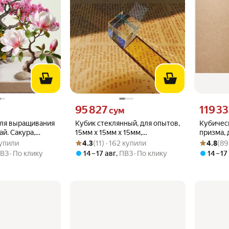
вместо
Цена 95827 сум вместо
Цена 1193
95 827
119 3
сум
для выращивания
Кубик стеклянный, для опытов,
Кубичес
ай. Сакура,
15мм х 15мм х 15мм,
призма, 
.0 из 5
 купили
Рейтинг товара: 4.3 из 5
Оценок: (11) · 162 купили
Рейтинг то
Оценок: (8
лия
прозрачный
эксперим
 купили
4.3
(11) · 162 купили
4.8
(89
ВЗ
По клику
14 – 17 авг
,
ПВЗ
По клику
14 – 17