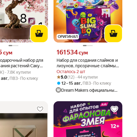
ОРИГИНАЛ
5 сум вместо
Цена 161534 сум вместо
5
161 534
сум
сум
подарочный набор для
Набор для создания слаймов и
ания растений Сакура
лизунов, прозрачные слаймы и
вара: 4.4 из 5
.5K) · 7.8K купили
и грунтом
воздушные лизуны от бренда
Осталось 2 шт
5K) · 7.8K купили
Рейтинг товара: 5.0 из 5
Оценок: (12) · 44 купили
Genio Kids
5.0
(12) · 44 купили
0 авг
,
ПВЗ
По клику
12 – 15 авг
,
ПВЗ
По клику
Dream Makers официальный магазин