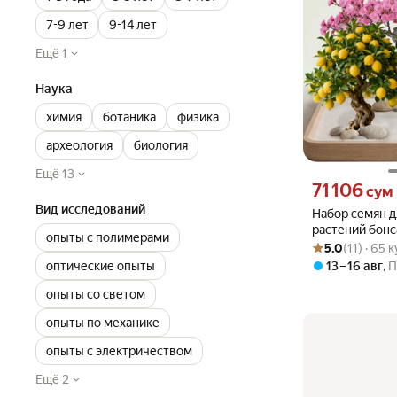
7-9 лет
9-14 лет
Ещё 1
Наука
химия
ботаника
физика
археология
биология
Ещё 13
Цена 71106 сум 
71 106
сум
Вид исследований
Набор семян 
растений бонс
опыты с полимерами
Рейтинг товара: 5
Оценок: (11) · 65
Лимон, Магно
5.0
(11) · 65
13 – 16 авг
,
П
оптические опыты
опыты со светом
опыты по механике
опыты с электричеством
Ещё 2