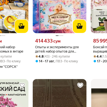
 вместо
Цена 414433 сум вместо
Цена 8599
414 433
85 99
м
сум
кий набор
Опыты и эксперименты для
Бонсай 
комых в янтаре
детей: набор опытов для
выращив
.9 из 5
06 купили
Рейтинг товара: 4.8 из 5
Оценок: (43) · 246 купили
Рейтинг то
Оценок: (1
девочек 10в1. Подарок для
с кашпо 
6 купили
4.8
(43) · 246 купили
4.4
(1.
девочки от 5 лет до 10 лет,
ПВЗ
По клику
14 – 17 авг
,
ПВЗ
По клику
17 – 2
большой спа набор
ом "СОРСА"
подарочный своими руками