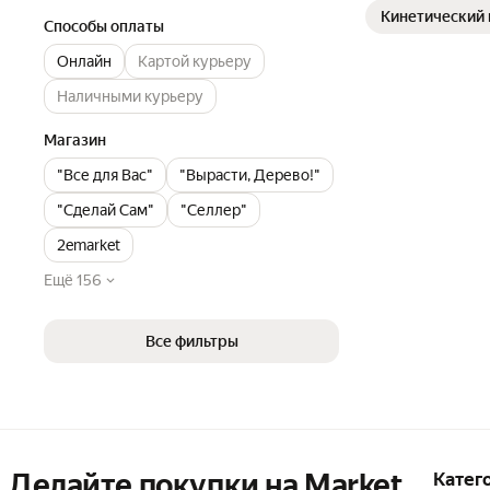
Кинетический 
Способы оплаты
Онлайн
Картой курьеру
Наличными курьеру
Магазин
"Все для Вас"
"Вырасти, Дерево!"
"Сделай Сам"
"Селлер"
2emarket
Ещё 156
Все фильтры
Делайте покупки на Market

Катег