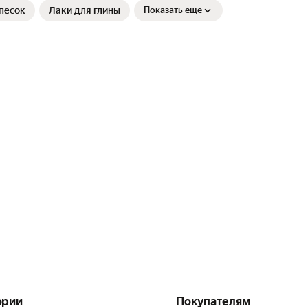
песок
Лаки для глины
Показать еще
ории
Покупателям