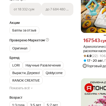
от 18 332 сум
до 7 684 480 сум
Акции
Баллы за отзыв
Цена 167543 сум
167 543
Проверено Маркетом
су
Археологичес
Оригинал
раскопки насе
Рейтинг товара: 4
Оценок: (22) · 1
4.9
(22) · 10
Бренд
17 – 20 авг
,
LORI
Научные Развлечения
Торговый д
Вырасти, Дерево!
Qiddycome
RANOK CREATIVE
Показать всё
Возраст
1-3 года
3-5 лет
5-7 лет