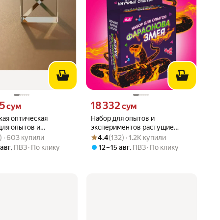
35 сум вместо
Цена 18332 сум вместо
35
18 332
сум
сум
кая оптическая
Набор для опытов и
для опытов и
экспериментов растущие
вара: 4.8 из 5
9) · 603 купили
Рейтинг товара: 4.4 из 5
Оценок: (132) · 1.2K купили
ентов, для фото.
кристаллы Фараонова змея
) · 603 купили
4.4
(132) · 1.2K купили
 авг
,
ПВЗ
По клику
12 – 15 авг
,
ПВЗ
По клику