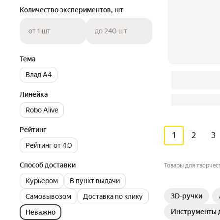
Количество экспериментов, шт
от 1 шт
до 240 шт
Тема
Влад А4
Линейка
Robo Alive
Рейтинг
1
2
3
Рейтинг от 4.0
Способ доставки
Товары для творчес
Курьером
В пункт выдачи
3D-ручки
Самовывозом
Доставка по клику
Инструменты 
Неважно