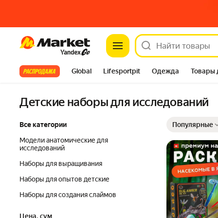
Market
Все хиты
Global
Lifesportpit
Одежда
Товары 
Автотовары
Яндекс Фабрика
Split
Детские наборы для исследований
Выбранные фильт
Сортировка товар
Все категории
Популярные
Модели анатомические для
исследований
Наборы для выращивания
Наборы для опытов детские
Наборы для создания слаймов
Цена, сум