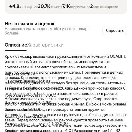
4.8
30.7K
7.1K
2
заказов
подписчиков
года на Маркете
4.6K оценок
Нет отзывов и оценок
Но можно задать вопрос, чтобы узнать о товаре
Спросить
больше
Описание
Характеристики
Крюк самозакрывающийся грузоподъемный от компании OCALIFT,
изготовленный из высокопрочной стали, используется как
грузозахватный элемент грузоподъёмных механизмов и
приспособлений с использованием цепей. Применяется в цепных
Характеристики:
стропах. Крепление крюка к цепи осуществляется с помощью
Самозакрывающийся: да
вилочного соединения напрямую без применения соединительных
звеньев и скоб. Крюк отличается повышенной прочностью класса 8,
Габариты без упаковки (мм): 220х20х70
что позволяет его безопасно и надежно использовать в работе.
Грузоподъемность (т): 8.000
Автоматически закрывается при подъеме груза. Открывается
Ширина зева (мм): 60.000
только при нажатии на блокирующий рычаг. В крюк вмонтированы
соединительный штифт и предохранительная пружина.
Вес нетто (кг): 5.500
Используется для установки на грузовую цепь без соединительного
Класс прочности: 8.000
звена. Перед использованием рекомендуется проверить внешнее
Разрушающая нагрузка (т): 32.000
состояние изделий. Дополнительные технические характеристики:
Коэффициент запаса прочности - 4:01 Разрывное усилие (т) - 32
Тип крепления: вилочное