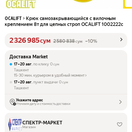
Крюк самозакрывающийся с вилочным
OCALIFT
креплением 8т для цепных строп OCALIFT 1002222c
2 326 985
сум
2 580 838
–10%
сум
Доставка Market
17 – 20 авг
, по клику
0
сум
Ташкент
15-30 мин. курьером в удобный момент
17 – 20 авг
, пункт выдачи
0
сум
Ташкент
Укажите адрес
Уточним дату и стоимость доставки
СПЕКТР-МАРКЕТ
Магазин