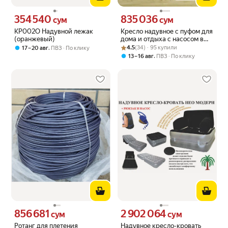
354 540
835 036
Цена 354540 сум вместо
Цена 835036 сум вместо
сум
сум
KP002O Надувной лежак
Кресло надувное с пуфом для
(оранжевый)
дома и отдыха с насосом в
Рейтинг товара: 4.5 из 5
Оценок: (34) · 95 купили
подарок
,
4.5
(34) · 95 купили
17 – 20 авг
ПВЗ
По клику
,
13 – 16 авг
ПВЗ
По клику
856 681
2 902 064
Цена 856681 сум вместо
Цена 2902064 сум вместо
сум
сум
Ротанг для плетения
Надувное кресло-кровать