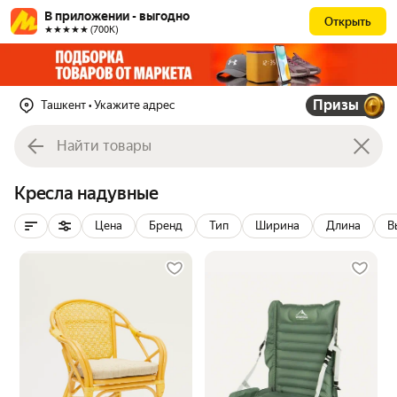
В приложении - выгодно
Открыть
★★★★★ (700К)
Призы
Ташкент
• Укажите адрес
Кресла надувные
Цена
Бренд
Тип
Ширина
Длина
В