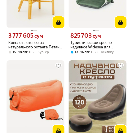
3 777 605
825 703
Цена 3777605 сум вместо
Цена 825703 сум вместо
сум
сум
Кресло плетеное из
Туристическое кресло
натурального ротанга Петани
надувное Widesea для
с подушкой, цвет мед
туризма и отдыха на
,
,
15 – 18 авг
ПВЗ
Курьер
13 – 16 авг
ПВЗ
По клику
открытом воздухе