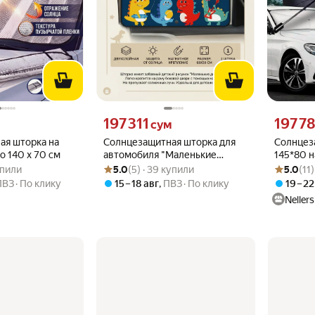
вместо
Цена 197311 сум вместо
Цена 1977
197 311
197 7
сум
ая шторка на
Солнцезащитная шторка для
Солнцез
о 140 x 70 см
автомобиля "Маленькие
145*80 н
.7 из 5
купили
Рейтинг товара: 5.0 из 5
Оценок: (5) · 39 купили
Рейтинг то
Оценок: (1
динозаврики"
зонт со
упили
5.0
(5) · 39 купили
5.0
(11
лобового
ПВЗ
По клику
15 – 18 авг
,
ПВЗ
По клику
19 – 22
вырезом
Nellers