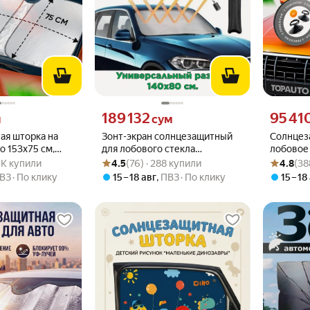
вместо
Цена 189132 сум вместо
Цена 9541
189 132
95 41
м
сум
ая шторка на
Зонт-экран солнцезащитный
Солнцез
о 153х75 см,
для лобового стекла
лобовое 
.8 из 5
2.5K купили
Рейтинг товара: 4.5 из 5
Оценок: (76) · 288 купили
Рейтинг то
Оценок: (3
н от солнца для
автомобиля 140х80 см.
TOPAUTO,
.5K купили
4.5
(76) · 288 купили
4.8
(38
автомоб
ВЗ
По клику
15 – 18 авг
,
ПВЗ
По клику
15 – 18