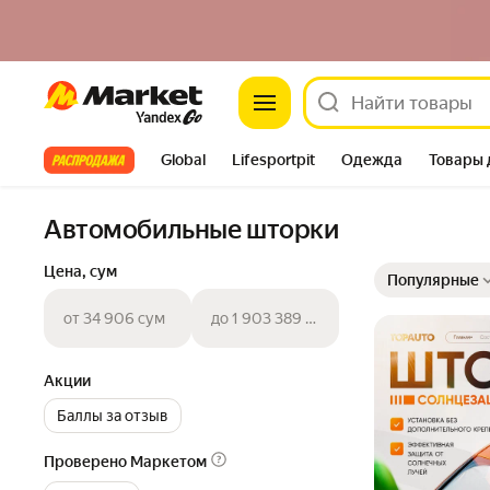
Market
Все хиты
Global
Lifesportpit
Одежда
Товары 
Автотовары
Яндекс Фабрика
Split
Автомобильные шторки
Выбранные фильт
Сортировка товар
Цена, сум
Популярные
от 34 906 сум
до 1 903 389 сум
Акции
Баллы за отзыв
Проверено Маркетом