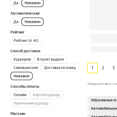
Да
Неважно
Автоматические
Да
Неважно
Рейтинг
Рейтинг от 4.0
Способ доставки
Курьером
В пункт выдачи
1
2
3
Самовывозом
Доставка по клику
Неважно
Товары для авто- и
Способы оплаты
Онлайн
Картой курьеру
Абразивные и
Наличными курьеру
Автомобильно
Магазин
Автомобильны