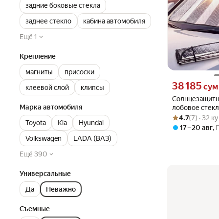
задние боковые стекла
заднее стекло
кабина автомобиля
Ещё 1
Крепление
магниты
присоски
Цена 38185 сум 
38 185
сум
клеевой слой
клипсы
Солнцезащитн
Марка автомобиля
лобовое стекл
Рейтинг товара: 4
Оценок: (7) · 32 
4.7
(7) · 32 к
Toyota
Kia
Hyundai
17 – 20 авг
,
Volkswagen
LADA (ВАЗ)
Ещё 390
Универсальные
Да
Неважно
Съемные