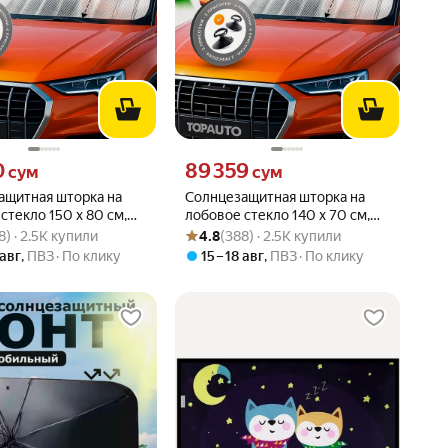
0 сум вместо
Цена 89359 сум вместо
0
89 359
сум
сум
ащитная шторка на
Солнцезащитная шторка на
стекло 150 х 80 см,
лобовое стекло 140 х 70 см,
вара: 4.8 из 5
88) · 2.5K купили
Рейтинг товара: 4.8 из 5
Оценок: (388) · 2.5K купили
 экран от солнца для
TOPAUTO, экран от солнца для
8) · 2.5K купили
4.8
(388) · 2.5K купили
иля
автомобиля
 авг
,
ПВЗ
По клику
15 – 18 авг
,
ПВЗ
По клику