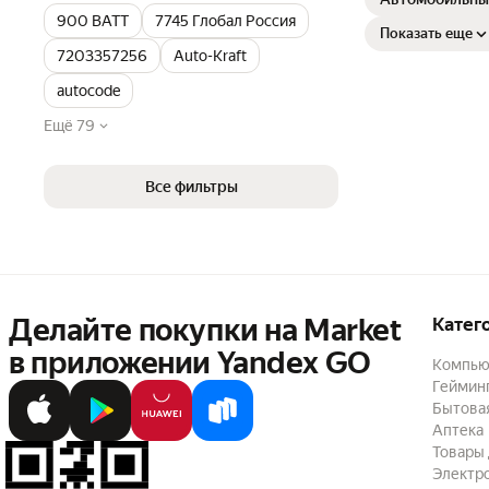
900 ВАТТ
7745 Глобал Россия
Показать еще
7203357256
Auto-Kraft
autocode
Ещё 79
Все фильтры
Делайте покупки на Market

Катег
в приложении Yandex GO
Компью
Геймин
Бытовая
Аптека
Товары 
Электр