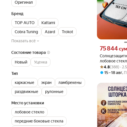
Оригинал
Бренд
TOP AUTO
Kattami
Cobra Tuning
Azard
Trokot
Показать всё
Цена 75844 сум 
75 844
су
Состояние товара
Солнцезащитн
лобовое стекл
Новый
Уценка
Рейтинг товара: 4
Оценок: (388) · 
TOPAUTO, экра
4.8
(388) · 2
автомобиля
15 – 18 авг
,
П
Тип
каркасные
экран
ламбрекены
раздвижные
рулонные
Место установки
лобовое стекло
передние боковые стекла