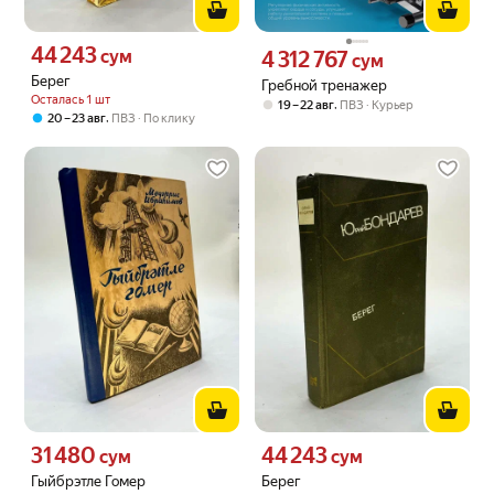
44 243
Цена 44243 сум вместо
сум
4 312 767
Цена 4312767 сум вместо
сум
Берег
Гребной тренажер
Осталась 1 шт
,
19 – 22 авг
ПВЗ
Курьер
,
20 – 23 авг
ПВЗ
По клику
31 480
44 243
Цена 31480 сум вместо
Цена 44243 сум вместо
сум
сум
Гыйбрэтле Гомер
Берег