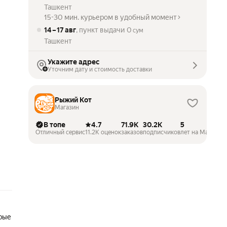
Ташкент
15-30 мин. курьером в удобный момент
14 – 17 авг
, пункт выдачи
0
сум
Ташкент
Укажите адрес
Уточним дату и стоимость доставки
Рыжий Кот
Магазин
В топе
4.7
71.9K
30.2K
5
Отличный сервис
11.2K оценок
заказов
подписчиков
лет на Маркете
орые