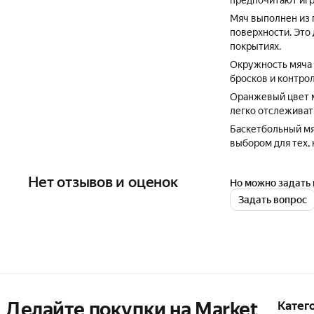
предпочитают играт
Мяч выполнен из 
поверхности. Это
покрытиях.
Окружность мяча с
бросков и контрол
Оранжевый цвет м
легко отслеживать
Баскетбольный мя
выбором для тех,
Нет отзывов и оценок
Но можно задать 
Задать вопрос
Делайте покупки на Market

Катег