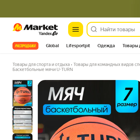
Market
Мяч баскетбольный, оранжевый, размер №7
вес 520г
Задать вопрос
Все хиты
Global
Lifesportpit
Одежда
Товары 
Автотовары
Яндекс Фабрика
Split
Товары для спорта и отдыха
•
Товары для командных видов сп
Баскетбольные мячи U-TURN