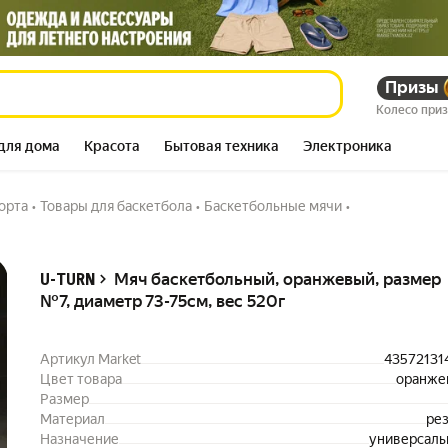
, диаметр 73-75см,
Призы
162 508
сум
301 590
сум
Колесо при
для дома
Красота
Бытовая техника
Электроника
орта
•
Товары для баскетбола
•
Баскетбольные мячи
•
Описание
Мяч баскетбольный, оранжевый, размер
U-TURN
№7, диаметр 73-75см, вес 520г
Артикул Market
43572131
Цвет товара
оранже
Размер
Материал
ре
Назначение
универсал