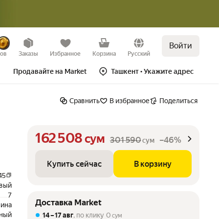
Войти
Купить сейчас
В корзину
–46%
зов
Заказы
Избранное
Корзина
Русский
Продавайте на Market
Ташкент
• Укажите адрес
Сравнить
В избранное
Поделиться
162 508
сум
301 590
–46%
сум
Купить сейчас
В корзину
45
вый
7
Доставка Market
зина
ьный
14 – 17 авг
, по клику
0
сум